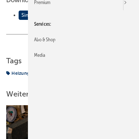
Downloads:
Premium
Sinnvoll bei Neubau und Sanierung?
Services
Abo & Shop
Teilen
Link kopieren
Media
Tags
Heizung
Neubau
Sanierung
Weitere Inhalte