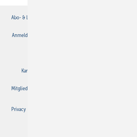
Abo- & Leserservice
AGB
Alle Inhalte chronologisch
Anmelden
Anmeldung & Registrierung
Datenschutz
E-Paper
Gentner Verlag
Impressum
Karriere bei Gentner
Kontakt
Mediaservice
Mitgliedschaften und Engagement
Privacy Manager
Privacy Manager
RSS-Feed
SBZ Monteur abonnieren
© 2026 SBZ Monteur