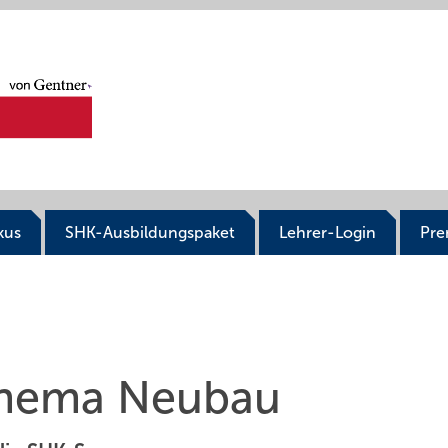
kus
SHK-Ausbildungspaket
Lehrer-Login
Pr
 Thema Neubau