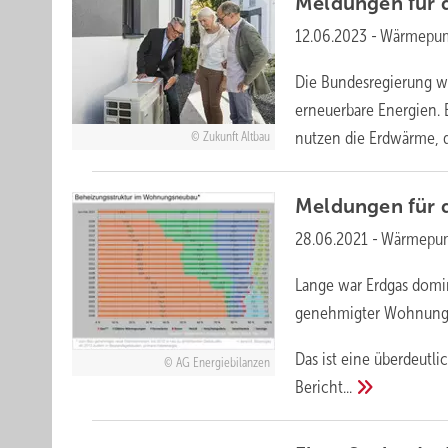
Meldungen für 
12.06.2023
-
Wärmepum
Die Bundesregierung wi
erneuerbare Energien. 
nutzen die Erdwärme, 
Zukunft Altbau
Meldungen für 
28.06.2021
-
Wärmepum
Lange war Erdgas domin
genehmigter Wohnung
Das ist eine überdeutli
AG Energiebilanzen
Bericht...