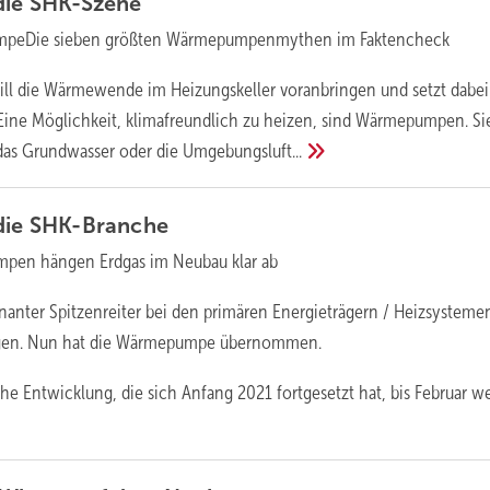
die
SHK-Szene
peDie sieben größten Wärmepumpenmythen im Faktencheck
ll die Wärmewende im Heizungskeller voranbringen und setzt dabei
Eine Möglichkeit, klimafreundlich zu heizen, sind Wärmepumpen. Si
das Grundwasser oder die
Umgebungsluft...
die
SHK-Branche
pen hängen Erdgas im Neubau klar ab
anter Spitzenreiter bei den primären Energieträgern / Heizsysteme
en. Nun hat die Wärmepumpe übernommen.
che Entwicklung, die sich Anfang 2021 fortgesetzt hat, bis Februar we