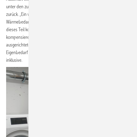
unter den zum Boden hin nicht abgedichteten Verbindungstüren
zurück. „Ein weiteres Teil im großen Puzzle, das die Reduzierung des
Wärmebedarfs in unserer Einrichtung darstellt“, meint Stein. „Doch
dieses Teil kostet uns elektrische Energie. Und auch diese gilt es zu
kompensieren“. Folgerichtig ist er nun dabei, auf den nach Süden
ausgerichteten Dachflächen Photovoltaik mit 30 kWp für den
Eigenbedarf der Einrichtung zu planen, elektrische Fahrzeugflotte
inklusive.