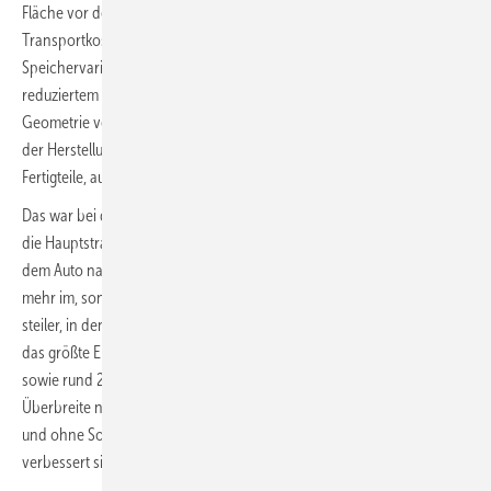
Fläche vor dem neuen Saal entstand. Im Hinblick auf Platzbedarf und
Transportkosten ist der Ovalbehälter eine optimierte
Speichervariante bisheriger Typen des Herstellers Mall. Denn mit
reduziertem Gewicht und einer für LKW-Transporte verbesserten
Geometrie verringern sich der Aufwand von Material und Energie bei
der Herstellung sowie die Zahl der Fahrten bei der Lieferung der
Fertigteile, aus denen der Behälter besteht.
Das war bei dieser abgelegenen Baustelle ein großer Vorteil. Denn wer
die Hauptstraße zwischen Schopfheim und Feldberg verlässt und mit
dem Auto nach 20 Minuten auf der Schweigmatt ankommt, ist nicht
mehr im, sondern auf dem Schwarzwald. Die Strecke wird enger und
steiler, in den Kurven zunehmend winkelig und unübersichtlich. Und
das größte Einzelteil der Lieferung hat 8,00 m Länge, 2,48 m Breite
sowie rund 22 Tonnen Gewicht. Doch auch dieses verursacht weder
Überbreite noch Übergewicht, daher erfolgt der Transport preiswert
und ohne Sondergenehmigung zum Einbauort. In der Folge
verbessert sich die Ökobilanz und der Preis des Pelletspeichers.