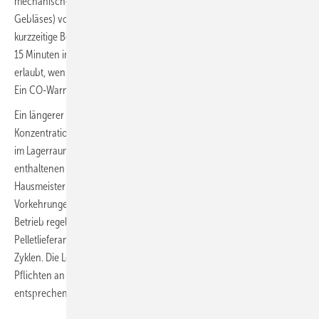
mechanische Lüftung (z. B. mit Hilfe eines motorbetriebenen
Gebläses) vor dem Einsteigen in das Lager erforderlich. Das
kurzzeitige Betreten unterirdischer Pelletspeicher bzw. Erdlager bis zu
15 Minuten in Anwesenheit einer eingewiesenen zweiten Person ist
erlaubt, wenn die CO-Konzentration im Lager unter 60 ppm beträgt.
Ein CO-Warngerät muss eingeschaltet am Körper getragen werden.
Ein längerer Aufenthalt im Lager ist nur zulässig, wenn die CO-
Konzentration unter 30 ppm liegt. Warngeräte sollen nicht stationär
im Lagerraum bzw. Lagerbehälter angebracht sein, da die im Holz
enthaltenen Terpene die CO-Sensoren auf Dauer schädigen. Um die
Hausmeister der Betreiber der Pelletlager von solchen Gefahren und
Vorkehrungen zu entlasten, bietet der Speicherhersteller Mall die im
Betrieb regelmäßig fällige Wartung an. Und die meisten
Pelletlieferanten leeren und reinigen den Speicher in vorgegebenen
Zyklen. Die Leitung der Einrichtung auf Schweigmatt ist froh, diese
Pflichten an externe Dienstleister abgeben zu können, die das
entsprechende Fachwissen mitbringen.