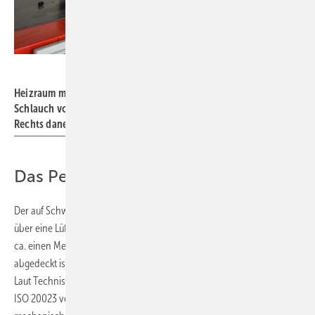
Bild: Mall
Heizraum mit Pelletkessel, daneben Saugturbine mit flexiblem
Schlauch vom pneumatischen Entnahmesystem „Maulwurf“
Rechts daneben befindet sich der Pufferspeicher.
Das Pelletlager normgerecht lüften
Der auf Schweigmatt unterirdisch eingebaute Ovalbehälter verfügt
über eine Lüftungsleitung DN 200, die in der Nähe des Saaleingangs
ca. einen Meter über Gelände mit einer schlagregensicheren Haube
abgedeckt ist. Dies entspricht den Vorgaben der VDI-Richtlinie 3464.
Laut Technischer Regel für Gefahrstoffe (TRGS) 900, auf die in DIN EN
ISO 20023 verwiesen wird, ist in Deutschland grundsätzlich eine