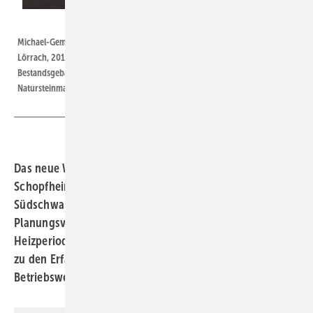
Bild: König
Michael-Gemeinschaft e. V., eine Jugendhilfeeinrichtung im Landkreis
Lörrach, 2019 von Öl auf Holzpellets umgestellt. Hinten das
Bestandsgebäude, links der Neubau mit Saal. Im Hang hinter der
Natursteinmauer ist das Pelletlager integriert.
Das neue Wärmenetz einer Jugendhilfeeinrichtung in
Schopfheim-Schweigmatt, auf den Höhen des
Südschwarzwaldes: So unkonventionell wie der
Planungsverlauf ist auch das Ergebnis. Nach zwei
Heizperioden äußert sich die fachkundige Bauherrschaft
zu den Erfahrungen ihrer speziellen Bau- und
Betriebsweise.