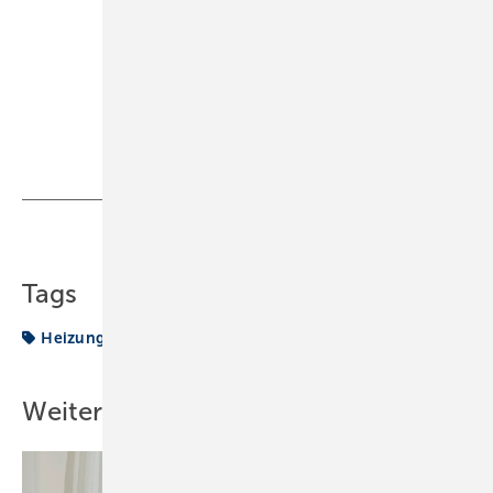
Architektur-, GaLaBau-, Heizungs- und
Sanitärzeitschriften.
www.klauswkoenig.com
Bild: König
Teilen
Link kopieren
Tags
Heizung
Holzpellets
Weitere Inhalte