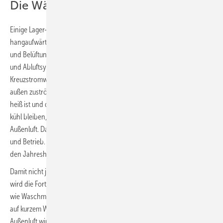
Die Wärme teilweise zurückholen
Einige Lager- und Hauswirtschafträume der neuen Gebäudeteile, meist
hangaufwärts ohne Fenster und damit ohne natürliche Belichtung
und Belüftung, werden durch ein automatisch funktionierendes Zu-
und Abluftsystem so versorgt, dass im Winter ein
Kreuzstromwärmetauscher mit der Wärme aus der Fortluft die von
außen zuströmende Zuluft vorheizt. Im Hochsommer, wenn es außen
heiß ist und die Innenräume nordseitig am Hang auch tagsüber relativ
kühl bleiben, funktioniert das System umgekehrt als Kühlung der
Außenluft. Das Prinzip ist einfach, und damit preiswert in Anschaffung
und Betrieb. Dennoch wirksam laut Geschäftsführer Stein, indem es
den Jahresheizendenergiebedarf dauerhaft senkt.
Damit nicht jeder der Nebenräume einen Wärmetauscher braucht,
wird die Fortluft bevorzugt über Abwärme verursachenden Geräten
wie Waschmaschinen, Eistruhen und Kühlschränken abgesaugt und
auf kurzem Weg zum Wärmetauscher geführt. Die dort vorgewärmte
Außenluft wird nur den benachbarten Räumen zugeführt und strömt