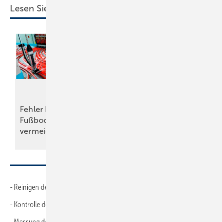
Lesen Sie auch:
Fehler bei der
Fußbodenheizung
Die wichtigsten Kriterien für
vermeiden
Luft/Wasser-Wärmepumpen
- Reinigen der Dichtflächen
- Kontrolle der Drainageöffnungen
- Messung des Unterdrucks am Maulwurf