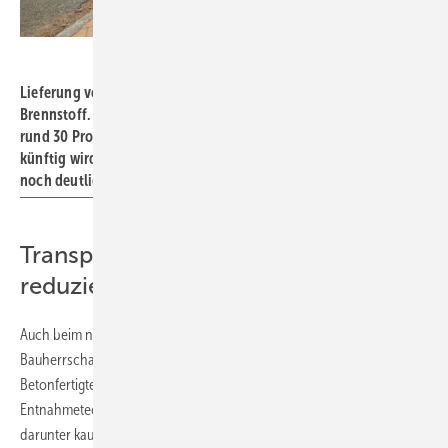
Bild: Mall
Lieferung von Holzpellets, im Schwarzwald regional verfügbarer
Brennstoff. Der Preis lag in den letzten zehn Jahren im Schnitt
rund 30 Prozent unter dem von Heizöl und Erdgas. Aktuell und
künftig wird der Preisvorteil gegenüber fossilen Brennstoffen
noch deutlicher.
Transportgewicht und Energiebedarf
reduziert
Auch beim neuen Brennstofflager für Holzpellets hat sich die
Bauherrschaft für etwas Besonderes entschieden: Ein Behälter aus
Betonfertigteilen mit ovaler Grundfläche und automatischer
Entnahmetechnik. Er wurde so im Hanggelände integriert, dass
darunter kaum Aushub erforderlich war und darüber eine befahrbare