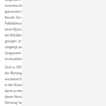
Innendurchmesser die bis zu 40 Millimeter langen Stifte aus
gepresstem Sägemehl an und schickt diese in den Vorratsbehälter des
Kessels. Vor dem Befüllen mit neuem Brennstoff muss der
Pelletlieferant dieses pneumatische Saugsystem ausschalten. Über
einen Kippschalter an der Steuerung wird der Maulwurf durch den an
der Behälterdecke eingebauten Antrieb automatisch nach oben
gezogen. Ist das Lager voll, wird der Kippschalter wieder auf „Betrieb“
umgelegt und der Maulwurf setzt sich auf den Pellets ab. Das
Saugsystem
ist einsatzbereit.
Sind ca. 100 t Brennmaterial verheizt worden, ist es an der Zeit, bei
der Wartung den Saugschlauch im Speicher vorsorglich
auszutauschen. Damit wird sichergestellt, dass der allmähliche Abrieb
in den Krümmungen der flexiblen Leitung nicht zu einem Leck und
damit zu einer Betriebsunterbrechung führt. Der Saugschlauch ist in
dieser Hinsicht vergleichbar mit Reifen oder Bremsbelägen beim
Fahrzeug: Selbst die Verwendung des besten Materials kann