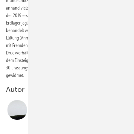
Brandschutz, Statik, Austrags- und Befüllsystemen sowie Belüftung
anhand vieler Skizzen und Bilder praxisnah erläutert. Auch die Inhalte
der 2019 erschienenen DIN EN ISO 20023 wurden aufgegriffen. Für
Erdlager jeglicher Größe, die in Kapitel 5 der DEPI-Broschüre
behandelt werden, ist demnach grundsätzlich eine mechanische
Lüftung (Anmerkung des Autors: Luftwechsel, erzielt durch ein Gerät
mit Fremdenergie, der über die aus atmosphärischen
Druckverhältnissen entstehende Luftwechselrate hinausgeht) vor
dem Einsteigen erforderlich. Besonders großen Lagern mit mehr als
30 t Fassungsvermögen wurde in der DEPI-Broschüre das Kapitel 8
gewidmet.
Autor
Dipl.-Ing. Klaus W. König
lebt in Überlingen am Bodensee, ist selbstständig als
freier Fachjournalist sowie Buchautor tätig und
veröffentlicht regelmäßig Artikel in Umwelt-,