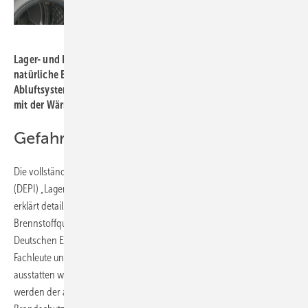
Bild: König
Lager- und Hauswirtschafträume, meist hangwärts ohne
natürliche Belichtung und Belüftung, werden durch ein Zu- und
Abluftsystem so versorgt, dass ein Kreuzstromwärmetauscher
mit der Wärme der Abluft die Zuluft vorheizt.
Gefahr vermeiden, Pelletlager lüften!
Die vollständig überarbeitete Broschüre des Deutschen Pelletinstituts
(DEPI) „Lagerung von Holzpellets – ENplus-konforme Lagersysteme“
erklärt detailliert die Planung eines sicheren und die
Brennstoffqualität schonenden Lagers. Diese Empfehlungen des
Deutschen Energieholz- und Pellet-Verbandes (DEPV) richten sich an
Fachleute und Privatpersonen, die Pelletlager planen, errichten und
ausstatten wollen. Sowohl für Lagerräume als auch Fertiglagersysteme
werden der aktuelle Stand der Technik und Normen zu Lage,