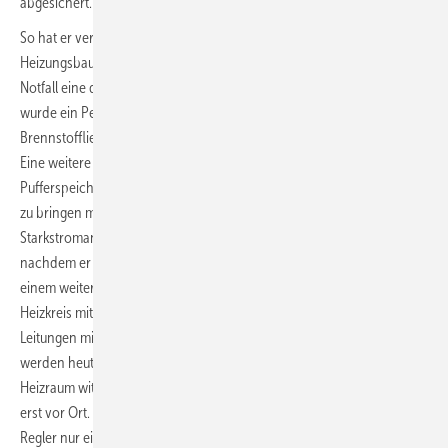
abgesichert.“
So hat er vertraglich vereinbart, dass ein benachbarter
Heizungsbauer, der zwei mobile Heizzentralen bereitstehen hat, im
Notfall eine davon innerhalb von 12 Stunden installiert. Außerdem
wurde ein Pelletvorrat mit Sackware angelegt, falls sich die
Brennstofflieferung z. B. durch starken Schneefall verzögern würde.
Eine weitere mögliche Option wäre: Das Nahwärmenetz mit seinen
Pufferspeichern kurzzeitig elektrisch auf die erforderliche Temperatur
zu bringen mit Hilfe des im Heizraum vorhandenen
Starkstromanschlusses. Während der Baumaßnahmen, nur kurz
nachdem er seine Tätigkeit aufgenommen hatte, wurde Stein mit
einem weiteren ungewöhnlichen Detail konfrontiert: Für einen
Heizkreis mit großem Bedarf, weit vom Heizraum entfernt, waren
Leitungen mit zu geringem Durchmesser verlegt worden. Deshalb
werden heute nur zwei der drei Heizkreise am Pufferspeicher im
Heizraum witterungsgeführt geregelt und der dritte, weiter entfernte,
erst vor Ort. Nun reicht die Leitungskapazität, denn es fließt bis zum
Regler nur ein geringer Volumenstrom, allerdings mit hoher