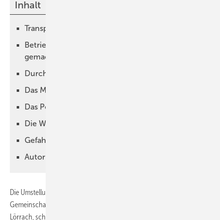
Inhalt
Transportgewicht und Energiebedarf reduziert
Betriebsweise: Aus der Not eine Tugend
gemacht
Durch externe Hilfe die Sicherheit erhöhen
Das Material und die Gesundheit im Blick
Das Pelletlager normgerecht lüften
Die Wärme teilweise zurückholen
Gefahr vermeiden, Pelletlager lüften!
Autor
Die Umstellung von Öl auf Holzpellets erfolgte bei der Michael-
Gemeinschaft e. V., einer Jugendhilfeeinrichtung im Landkreis
Lörrach, schon 2019. Davor liefen für zwei Häuser zwei Ölheizungen