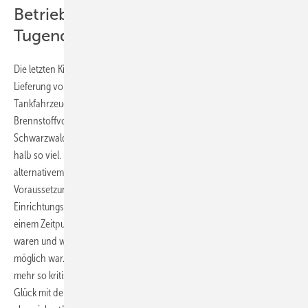
Betriebsweise: Aus der Not eine
Tugend gemacht
Die letzten Kilometer dieser Strecke bedeuten auch eine erschwerte
Lieferung von Holzpellets durch die üblicherweise großen
Tankfahrzeuge, insbesondere im Winter nach heftigem Schneefall. Ein
Brennstoffvorrat von drei Monaten wäre in den Hochlagen des
Schwarzwalds wünschenswert, doch der gewählte Speicher fasst nur
halb so viel. Eine bivalente Heizung mit zusätzlichem Kessel und
alternativem Brennstoff für den Notfall scheint gerade unter diesen
Voraussetzungen zwingend, ist aber nicht vorhanden. Dazu stellt der
Einrichtungsleiter Falk Stein fest, dass er die Geschäftsführung zu
einem Zeitpunkt übernommen hat, als die Weichen schon gestellt
waren und wegen des Baufortschritts eine Umkehr nicht mehr
möglich war. „Nach zwei Heizperioden sehe ich die Situation nicht
mehr so kritisch. Wir hatten in den zurückliegenden Winterperioden
Glück mit dem Wetter. Wir haben uns aber mittlerweile auch