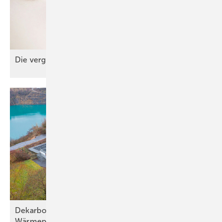
Die verg essene
Anode
Dekarbonisierung mit effizienter
Wärmepumpentechnik