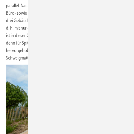
parallel. Nach Erweiterung um einen Saal, mehrere Werkstätten und
Büro- sowie Nebenräume heizt die Einrichtung für rund 50 Bewohner
drei Gebäude mit Holzpellets über ein monovalentes Nahwärmenetz,
d. h. mit nur einem Energieträger und mit nur einem Heizsystem. Das
ist in dieser Größe und geografischen Lage durchaus ungewöhnlich,
denn für Spitzenbedarf, Betriebsstörung oder Wartung ist in der
hervorgehobenen, ungeschützten Lage, in 780 m Höhe auf der
Schweigmatt, kein zweiter Heizungskessel eingebaut. Ein Risiko?