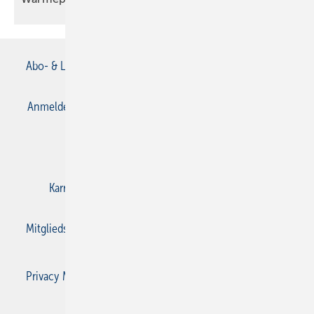
Abo- & Leserservice
AGB
Alle Inhalte chronologisch
Anmelden
Anmeldung & Registrierung
Datenschutz
E-Paper
Gentner Verlag
Impressum
Karriere bei Gentner
Kontakt
Mediaservice
Mitgliedschaften und Engagement
Privacy Manager
Privacy Manager
RSS-Feed
SBZ Monteur abonnieren
© 2026 SBZ Monteur