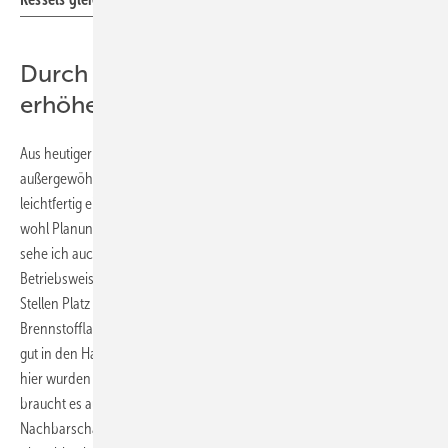
Durch externe Hilfe die Sicherheit
erhöhen
Aus heutiger Sicht ist die Ausführung der Heiztechnik
außergewöhnlich, aber nicht riskant. „Fahrlässig handelt, wer Risiken
leichtfertig eingeht. Das haben wir nicht getan“, meint Stein. „Es waren
wohl Planungsfehler, die vor meiner Zeit passiert sind. Aber aktuell
sehe ich auch die daraus erwachsenen Vorteile“. Die bivalente
Betriebsweise der Heizung hätte Kapital gebunden und an mehreren
Stellen Platz gebraucht, für einen zweiten Kessel und ein zweites
Brennstofflager. Ein angemessen großer Pelletspeicher wäre weniger
gut in den Hang zwischen den Gebäuden integrierbar gewesen. Auch
hier wurden Investitionskosten gespart und Platz gewonnen. Doch
braucht es auch das Glück, einen Heizungsbaufachbetrieb in der
Nachbarschaft zu haben, der Wartung und Notfallgarantien bietet,