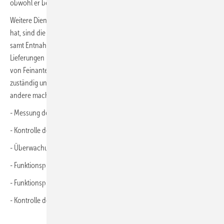
obwohl er beim Bau der Heizung nicht beteiligt wurde.
Weitere Dienstleistungen, die Geschäftsführer Stein gerne delegiert
hat, sind die Inspektion, Wartung und Instandhaltung des Pelletlagers
samt Entnahmeeinrichtung. Gemäß DIN EN ISO 20023 soll nach fünf
Lieferungen bzw. alle zwei Jahre das Lager vollständig entleert und
von Feinanteilen gereinigt werden. Dafür sind die Pelletlieferanten
zuständig und mit entsprechender Technik ausgestattet. Und alles
andere macht der Hersteller des Speicherbehälters:
- Messung der CO-Konzentration im Speicher
- Kontrolle des (teil-)entleerten Speichers
- Überwachung des Befüllvorgangs
- Funktionsprüfung des Maulwurfs
- Funktionsprüfung der Steuereinheit
- Kontrolle der Schachtabdeckungen