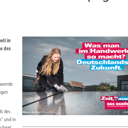
ell in
le des
iewende:
ngen
ds des
“ und in
ichnet.