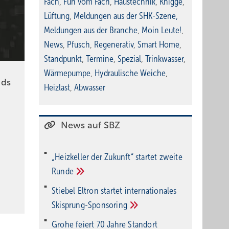
Fach
,
Fun vom Fach
,
Haustechnik
,
Knigge
,
Lüftung
,
Meldungen aus der SHK-Szene
,
Meldungen aus der Branche
,
Moin Leute!
,
News
,
Pfusch
,
Regenerativ
,
Smart Home
,
Standpunkt
,
Termine
,
Spezial
,
Trinkwasser
,
Wärmepumpe
,
Hydraulische Weiche
,
nds
Heizlast
,
Abwasser
News auf SBZ
„Heizkeller der Zu­kunft“ star­tet zwei­te
Run­de
Stiebel Eltron startet internatio­nales
Ski­sprung-Spon­soring
Grohe feiert 70 Jahre Standort