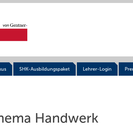
kus
SHK-Ausbildungspaket
Lehrer-Login
Pr
 Thema Handwerk
L