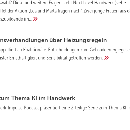
fswahl? Diese und weitere Fragen stellt Next Level Handwerk (siehe
taffel der Aktion „Lea und Marta fragen nach“. Zwei junge Frauen aus d
uszubildende
im...
onsverhandlungen über
Heizungsregeln
ppelliert an Koalitionäre: Entscheidungen zum Gebäudeenergiegese
ter Ernsthaftigkeit und Sensibilität getroffen
werden.
zum Thema KI im
Handwerk
rk-Impulse Podcast präsentiert eine 2-teilige Serie zum Thema KI 