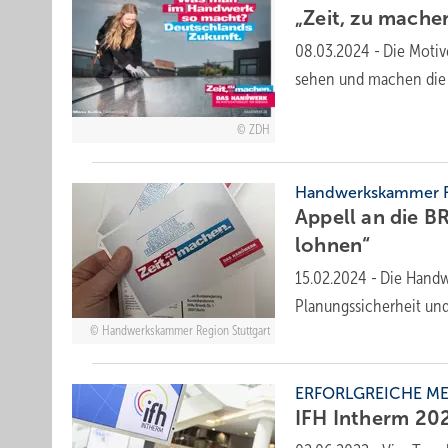
„Zeit, zu mach
08.03.2024
-
Die Motiv
sehen und machen die 
ZDH
Handwerkskammer Re
Appell an die B
lohnen“
15.02.2024
-
Die Handw
Planungssicherheit un
Handwerkskammer Region Stuttgart
ERFORLGREICHE ME
IFH Intherm
20