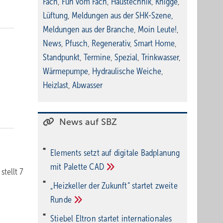
Fach
,
Fun vom Fach
,
Haustechnik
,
Knigge
,
Lüftung
,
Meldungen aus der SHK-Szene
,
Meldungen aus der Branche
,
Moin Leute!
,
News
,
Pfusch
,
Regenerativ
,
Smart Home
,
Standpunkt
,
Termine
,
Spezial
,
Trinkwasser
,
Wärmepumpe
,
Hydraulische Weiche
,
Heizlast
,
Abwasser
News auf SBZ
Elements setzt auf di­gi­ta­le Bad­pla­nung
mit Palette
CAD
tellt 7
„Heizkeller der Zu­kunft“ star­tet zwei­te
Run­de
Stiebel Eltron startet internatio­nales