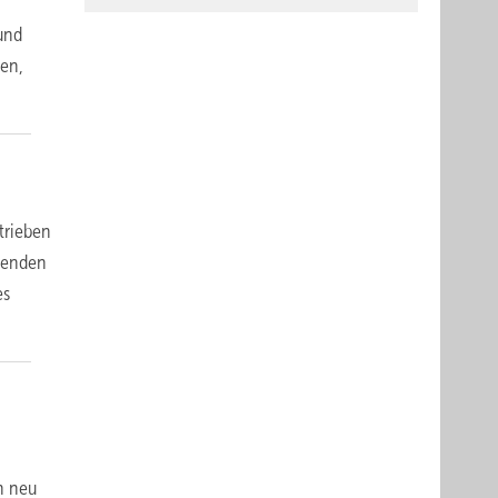
und
ren,
trieben
abenden
es
n neu