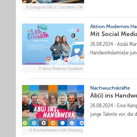
Erzeugt mit DALL-E / Löschhorn / OR
Aktion Modernes H
Mit Social Med
26.08.2024
-
Azubi Mar
Handwerksbetriebe jung
Aktion Modernes Handwerk
Nachwuchskräfte
Ab(i) ins Hand
26.08.2024
-
Eine Kamp
junge Talente vor, die
Kreishandwerkerschaft Oldenburg