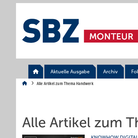
Springe
Springe
Springe
auf
auf
auf
Hauptinhalt
Hauptmenü
SiteSearch
Aktuelle Ausgabe
Archiv
Fo
Alle Artikel zum Thema Handwerk
Alle Artikel zum
KNOWHOW DIGITA