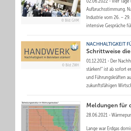
02.06.2022
-
Vier Tage
Aufbruchsstimmung. N
Industrie vom 26. – 29.
Bild: GHM
intensive Gespräche f
NACHHALTIGKEIT 
Schrittweise die
01.12.2021
-
Der Nachha
Bild: ZWH
stärken!“ ist ab sofor
und Führungskräften a
zukunftsfähigen Wirts
Meldungen für 
28.06.2021
-
Wärmepum
Lange war Erdgas domin