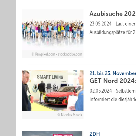
Azubisuche 2024
23.05.2024
-
Laut eine
Ausbildungsplätze für
Rawpixel.com - stock.adobe.com
21. bis 23. Novemb
GET Nord 2024: 
02.05.2024
-
Selbstler
informiert die diesjäh
Nicolas Maack
ZDH