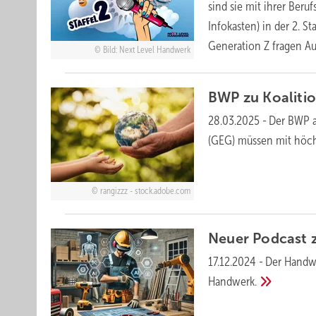
sind sie mit ihrer Beru
Infokasten) in der 2. S
Generation Z fragen A
Bild: Next Level Handwerk
BWP zu Koaliti
28.03.2025
-
Der BWP a
(GEG) müssen mit höchs
rangizzz - stock.adobe.com
Neuer Podcast 
17.12.2024
-
Der Handwe
Handwerk.