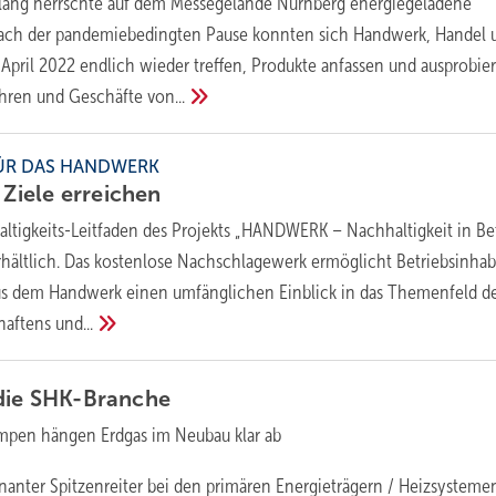
 lang herrschte auf dem Messegelände Nürnberg energiegeladene
ach der pandemiebedingten Pause konnten sich Handwerk, Handel 
 April 2022 endlich wieder treffen, Produkte anfassen und ausprobie
ühren und Geschäfte
von...
FÜR DAS HANDWERK
 Ziele
erreichen
ltigkeits-Leitfaden des Projekts „HANDWERK – Nachhaltigkeit in Be
t erhältlich. Das kostenlose Nachschlagewerk ermöglicht Betriebsinh
us dem Handwerk einen umfänglichen Einblick in das Themenfeld d
chaftens
und...
die
SHK-Branche
pen hängen Erdgas im Neubau klar ab
anter Spitzenreiter bei den primären Energieträgern / Heizsysteme