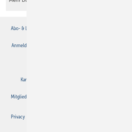
Mehr Durchblick im
SHK-­Alltag
Abo- & Leserservice
AGB
Alle Inhalte chronologisch
Anmelden
Anmeldung & Registrierung
Datenschutz
E-Paper
Gentner Verlag
Impressum
Karriere bei Gentner
Kontakt
Mediaservice
Mitgliedschaften und Engagement
Privacy Manager
Privacy Manager
RSS-Feed
SBZ Monteur abonnieren
© 2026 SBZ Monteur