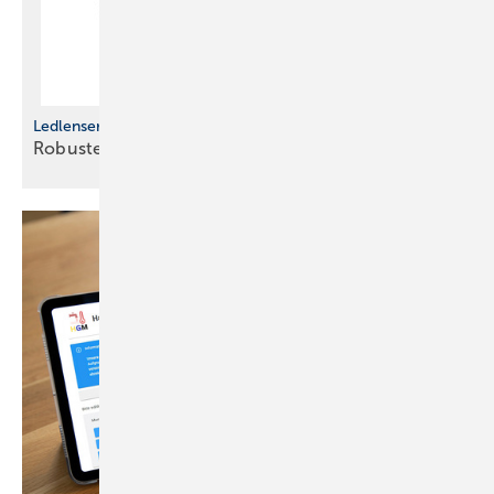
Ledlenser P-Serie
Robuste ­Tasc henlampen für den
Arbeitsalltag