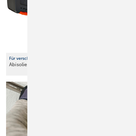
Für verschiedene Querschnitte
Abisolieren mit
­Präzision