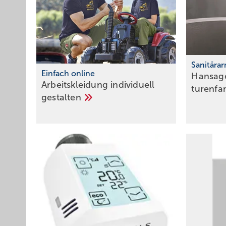
Sanitära
Einfach online
Hansage
Arbeitskleidung individuell
tu­ren­f
gestalten