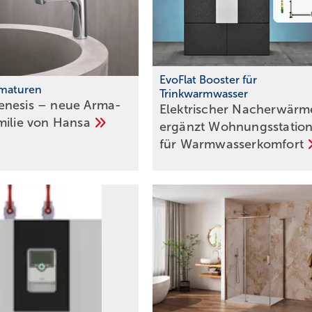
EvoFlat Booster für
rmaturen
Trinkwarmwasser
nesis – neue Arma­
Elektrischer Nacherwärm
amilie von
Hansa
ergänzt Wohnungsstatio
für
Warmwasserkomfort