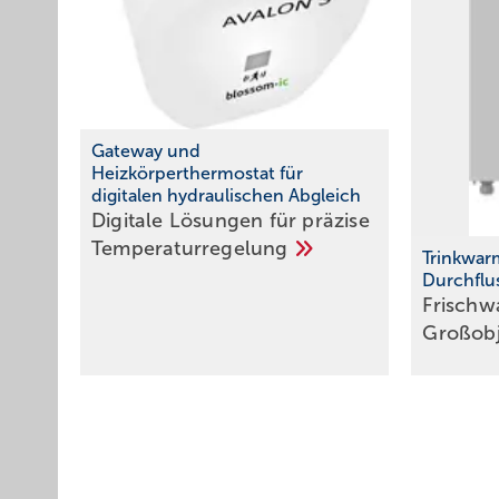
Gateway und
Heizkörper thermostat für
digitalen hydraulischen Abgleich
Digitale Lösungen für ­präzise
Temperaturregelung
Trinkwar
Durchflu
Frischwa
Großob