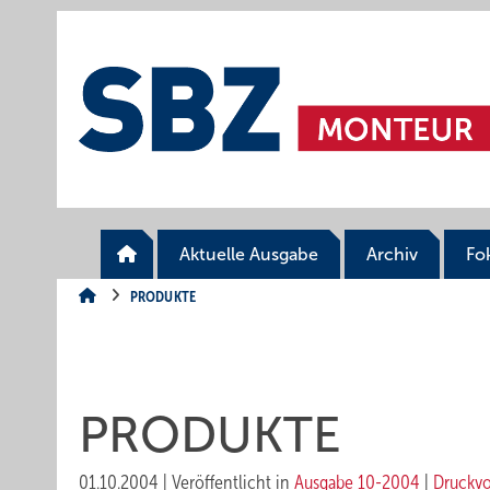
Springe
Springe
Springe
auf
auf
auf
Hauptinhalt
Hauptmenü
SiteSearch
Aktuelle Ausgabe
Archiv
Fo
PRODUKTE
PRODUKTE
01.10.2004
|
Veröffentlicht in
Ausgabe 10-2004
|
Druckv