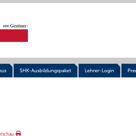
kus
SHK-Ausbildungspaket
Lehrer-Login
Pr
orschau