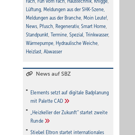
Fach
,
Fun vom Fach
,
Haustechnik
,
Knigge
,
Lüftung
,
Meldungen aus der SHK-Szene
,
Meldungen aus der Branche
,
Moin Leute!
,
News
,
Pfusch
,
Regenerativ
,
Smart Home
,
Standpunkt
,
Termine
,
Spezial
,
Trinkwasser
,
Wärmepumpe
,
Hydraulische Weiche
,
Heizlast
,
Abwasser
News auf SBZ
Elements setzt auf di­gi­ta­le Bad­pla­nung
mit Palette
CAD
„Heizkeller der Zu­kunft“ star­tet zwei­te
Run­de
Stiebel Eltron startet internatio­nales