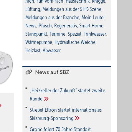
Fach
,
Fun vom Fach
,
Haustechnik
,
Knigge
,
Lüftung
,
Meldungen aus der SHK-Szene
,
Meldungen aus der Branche
,
Moin Leute!
,
News
,
Pfusch
,
Regenerativ
,
Smart Home
,
Standpunkt
,
Termine
,
Spezial
,
Trinkwasser
,
Wärmepumpe
,
Hydraulische Weiche
,
Heizlast
,
Abwasser
News auf SBZ
„Heizkeller der Zu­kunft“ star­tet zwei­te
Run­de
Stiebel Eltron startet internatio­nales
Ski­sprung-Spon­soring
Grohe feiert 70 Jahre Standort