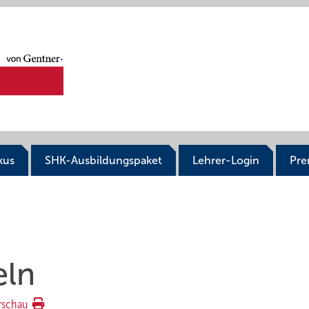
kus
SHK-Ausbildungspaket
Lehrer-Login
Pr
eln
rschau