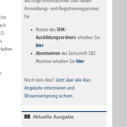
Wichtige Informationen zum neuen
Anmeldungs- und Registrierungsprozess
für
iche
nach
Nutzer des
SHK-
KEO
Ausbildungsordners
erhalten Sie
as
hier
ckelten
Abonnenten
der Zeitschrift SBZ
Monteur erhalten Sie
hier
n
Noch kein Abo?
Jetzt über alle Abo-
Angebote informieren und
Wissensvorsprung sichern.
Aktuelle Ausgabe