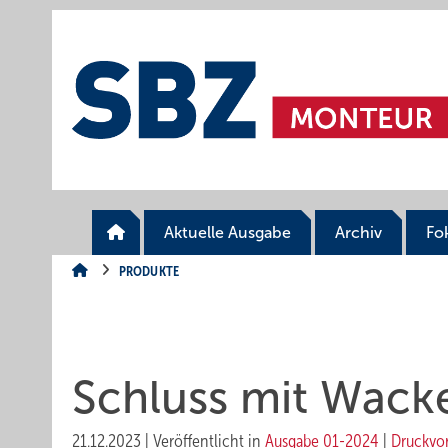
Springe
Springe
Springe
auf
auf
auf
Hauptinhalt
Hauptmenü
SiteSearch
Aktuelle Ausgabe
Archiv
Fo
PRODUKTE
Schluss mit Wack
21.12.2023
|
Veröffentlicht in
Ausgabe 01-2024
|
Druckvo