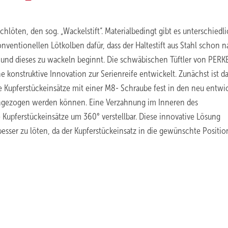
chlöten, den sog. „Wackelstift“. Materialbedingt gibt es unterschiedl
ventionellen Lötkolben dafür, dass der Haltestift aus Stahl schon 
 und dieses zu wackeln beginnt. Die schwäbischen Tüftler von PER
 konstruktive Innovation zur Serienreife entwickelt. Zunächst ist d
upferstückeinsätze mit einer M8- Schraube fest in den neu entwi
achgezogen werden können. Eine Verzahnung im Inneren des
e Kupferstückeinsätze um 360° verstellbar. Diese innovative Lösung
sser zu löten, da der Kupferstückeinsatz in die gewünschte Positio