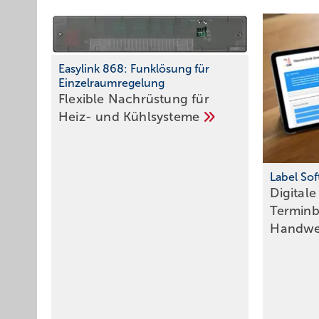
Easylink 868: Funkl ösung für
Einzelraumregelung
Flexible Nachrüstung für
Heiz- und
Kühlsysteme
Label So
Digitale
Termin
Handw