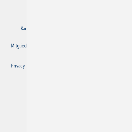
E-Paper
Gentner Verlag
Impressum
Karriere bei Gentner
Kontakt
Mediaservice
Mitgliedschaften und Engagement
Privacy Manager
Privacy Manager
RSS-Feed
SBZ Monteur abonnieren
© 2026 SBZ Monteur