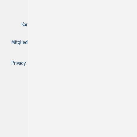
E-Paper
Gentner Verlag
Impressum
Karriere bei Gentner
Kontakt
Mediaservice
Mitgliedschaften und Engagement
Privacy Manager
Privacy Manager
RSS-Feed
SBZ Monteur abonnieren
© 2026 SBZ Monteur