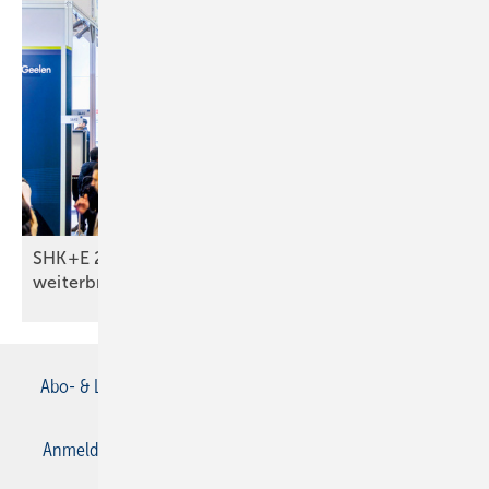
SHK+E 2026: Was Monteure wirklich
weiterbringt
Abo- & Leserservice
AGB
Alle Inhalte chronologisch
Anmelden
Anmeldung & Registrierung
Datenschutz