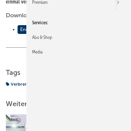
einmal verbrannt werden.
Premium
Downloads:
Services
Energie aus Gas â€” ohne Verbrennung?
Abo & Shop
Media
Teilen
Link kopieren
Tags
Verbrennung
Weitere Inhalte