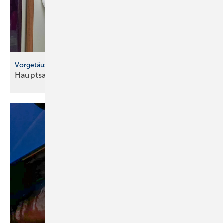
Vorgetäuschter Siphon
Hauptsache
eingebaut