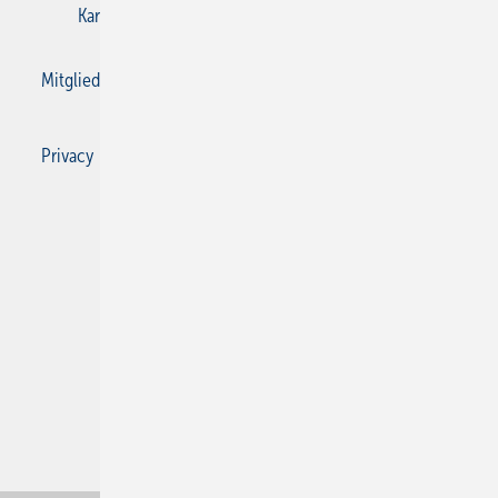
Karriere bei Gentner
Kontakt
Mediaservice
Mitgliedschaften und Engagement
Privacy Manager
Privacy Manager
RSS-Feed
SBZ Monteur abonnieren
© 2026 SBZ Monteur