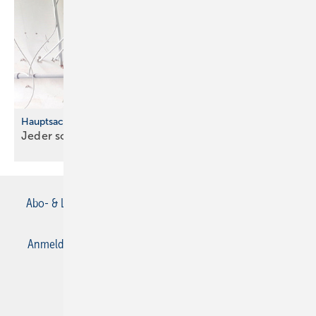
Hauptsache läuft
Jeder so,wie er
kann
Abo- & Leserservice
AGB
Alle Inhalte chronologisch
Anmelden
Anmeldung & Registrierung
Datenschutz
E-Paper
Gentner Verlag
Impressum