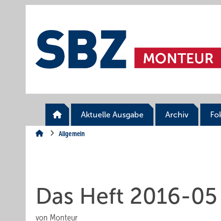
Springe
Springe
Springe
auf
auf
auf
Hauptinhalt
Hauptmenü
SiteSearch
Aktuelle Ausgabe
Archiv
Fo
Allgemein
Das Heft 2016-05
von
Monteur