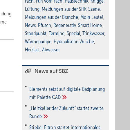
Fach
,
Fun vom Fach
,
Haustechnik
,
Knigge
,
Lüftung
,
Meldungen aus der SHK-Szene
,
indung
Meldungen aus der Branche
,
Moin Leute!
,
erne
News
,
Pfusch
,
Regenerativ
,
Smart Home
,
Standpunkt
,
Termine
,
Spezial
,
Trinkwasser
,
Wärmepumpe
,
Hydraulische Weiche
,
Heizlast
,
Abwasser
News auf SBZ
Elements setzt auf di­gi­ta­le Bad­pla­nung
mit Palette
CAD
„Heizkeller der Zu­kunft“ star­tet zwei­te
Run­de
Stiebel Eltron startet internatio­nales