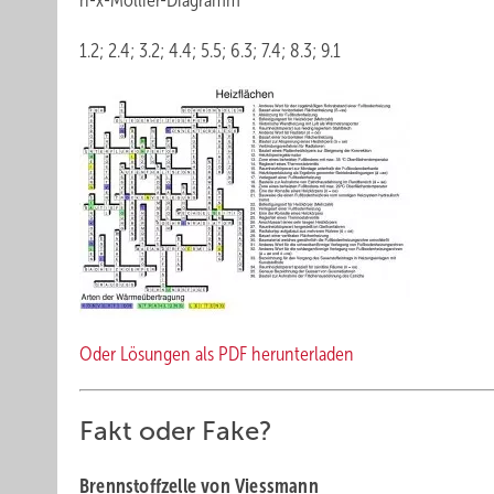
h-x-Mollier-Diagramm
1.2; 2.4; 3.2; 4.4; 5.5; 6.3; 7.4; 8.3; 9.1
Oder Lösungen als PDF herunterladen
Fakt oder Fake?
Brennstoffzelle von Viessmann