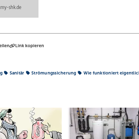
my-shk.de
eilen
Link kopieren
g
Sanitär
Strömungssicherung
Wie funktioniert eigentlich