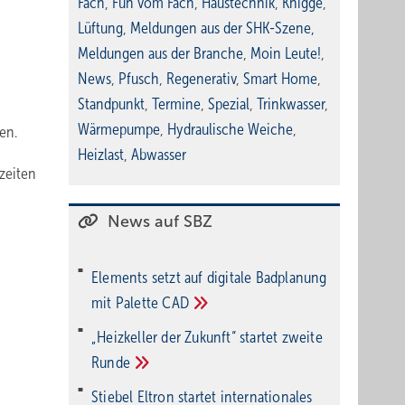
Fach
,
Fun vom Fach
,
Haustechnik
,
Knigge
,
Lüftung
,
Meldungen aus der SHK-Szene
,
Meldungen aus der Branche
,
Moin Leute!
,
News
,
Pfusch
,
Regenerativ
,
Smart Home
,
Standpunkt
,
Termine
,
Spezial
,
Trinkwasser
,
Wärmepumpe
,
Hydraulische Weiche
,
en.
Heizlast
,
Abwasser
zeiten
News auf SBZ
Elements setzt auf di­gi­ta­le Bad­pla­nung
mit Palette
CAD
„Heizkeller der Zu­kunft“ star­tet zwei­te
Run­de
Stiebel Eltron startet internatio­nales