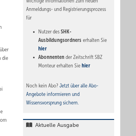
Wichtige Informationen zum neuen
Anmeldungs- und Registrierungsprozess
für
n
Nutzer des
SHK-
Ausbildungsordners
erhalten Sie
hier
 über
Abonnenten
der Zeitschrift SBZ
n die
Monteur erhalten Sie
hier
Noch kein Abo?
Jetzt über alle Abo-
ei
Angebote informieren und
Wissensvorsprung sichern.
ie
 vom
Aktuelle Ausgabe