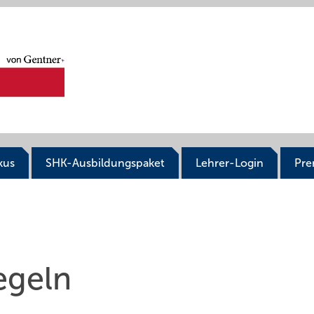
kus
SHK-Ausbildungspaket
Lehrer-Login
Pr
egeln