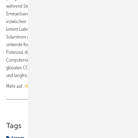
während Strom der kostbarere und teurere Energieträger war.
Erneuerbare Energien, insbesondere die ­Photovoltaik, sind
inzwischen aber in atemberaubendem T­empo billiger geworden“,
betont Luderer. Allein in den letzten zehn Jahren seien die Preise für
Solarstrom um 85 Prozent gefallen, und für die Zukunft sind weiter
sinkende Kosten zu erwarten, sagt Luderer. „Diese Entwicklung hat das
Potenzial, die Energiesysteme grundlegend zu revolutionieren. Unsere
Computersimulationen zeigen, dass Strom in Verbindung mit einer
globalen CO2-Bepreisung bis 2050 zur billigsten Energieform werden
und langfristig bis zu drei Viertel des ­gesamten ­Bedarfs decken kann.“
Mehr auf
www.pik-potsdam.de
Teilen
Link kopieren
Tags