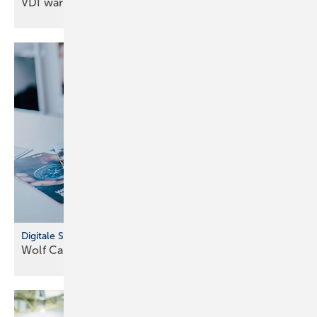
VDI warnt vor Frostschäden an
Leitungen
Digitale Seminaranmeldung
Wolf Campus jetzt online
buchbar