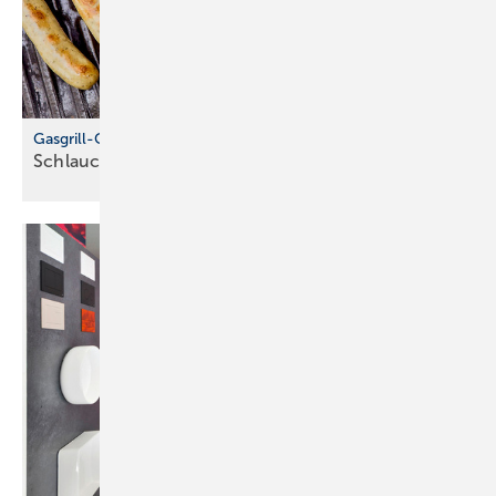
Gasgrill-Check zum Saisonstart
Schlauch, Regler und Dichtheit
prüfen