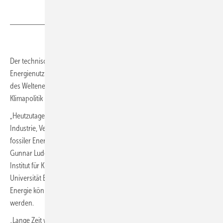
Bild: Thaut Images - stock.adobe.com
Der technische Fortschritt bei den Erneuerbaren könnte die globale
Energienutzung revolutionieren. Während Strom bisher nur ein Fünftel
des Weltenergiebedarfs deckt, könnte Grünstrom bei konsequenter
Klimapolitik langfristig drei Viertel ausmachen.
„Heutzutage werden 80 Prozent des gesamten Energieverbrauchs für
Industrie, Verkehr und Gebäudewärme durch die direkte Verbrennung
fossiler Energie und nur 20 Prozent durch Strom gedeckt“, weiß
Gunnar Luderer, Autor der neuen Studie und Forscher am Potsdam-
Institut für Klimafolgenforschung sowie Professor an der Technischen
Universität Berlin. Dieses Verhältnis ließe sich umkehren, elektrische
Energie könnte zur Hauptstütze der globalen Energienachfrage
werden.
„Lange Zeit waren fossile Brennstoffe billig und leicht ­zugänglich,