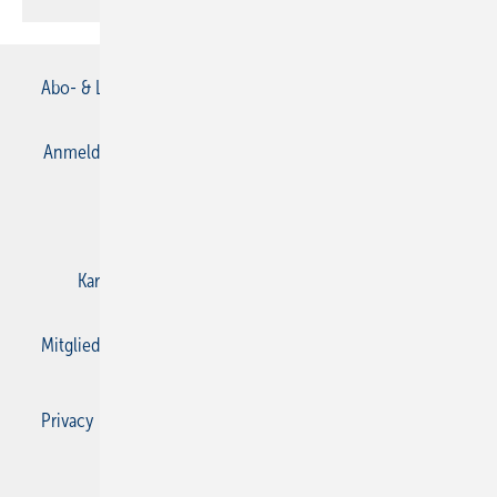
Abo- & Leserservice
AGB
Alle Inhalte chronologisch
Anmelden
Anmeldung & Registrierung
Datenschutz
E-Paper
Gentner Verlag
Impressum
Karriere bei Gentner
Kontakt
Mediaservice
Mitgliedschaften und Engagement
Privacy Manager
Privacy Manager
RSS-Feed
SBZ Monteur abonnieren
© 2026 SBZ Monteur