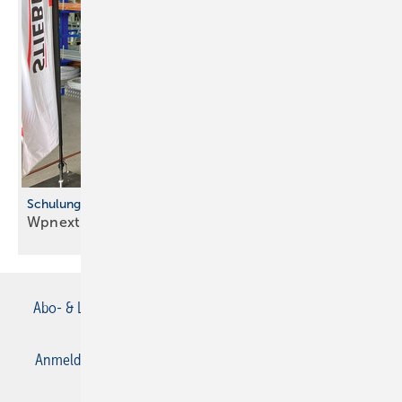
Schulungen beim Fach großhandel
Wpnext-Tour geht in die zweite
Runde
Abo- & Leserservice
AGB
Alle Inhalte chronologisch
Anmelden
Anmeldung & Registrierung
Datenschutz