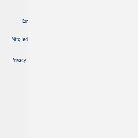
E-Paper
Gentner Verlag
Impressum
Karriere bei Gentner
Kontakt
Mediaservice
Mitgliedschaften und Engagement
Privacy Manager
Privacy Manager
RSS-Feed
SBZ Monteur abonnieren
© 2026 SBZ Monteur