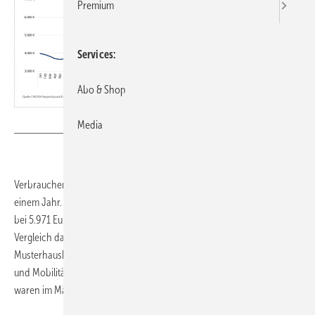
Premium
Services
Abo & Shop
Bild: CHECK24
Media
Verbraucher zahlen für Energie aktuell deutlich weniger als noch vor
einem Jahr. Im März 2023 lagen die durchschnittlichen Energiekosten
bei 5.971 Euro inklusive Preisbremse. Im März 2024 wurden im
Vergleich dazu 518 Euro bzw. rund neun Prozent weniger fällig. Der
Musterhaushalt muss aktuell im Schnitt 5.453 Euro für Heizen, Strom
und Mobilität aufwenden. Kosten für Heizen, Strom und Mobilität
waren im März 2024 neun Prozent geringer als 2023.