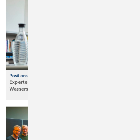
Positionspapier aus Baden-Württemberg
Experten dämpfen Hoffnungen auf
Wasserstoff-Heizungen