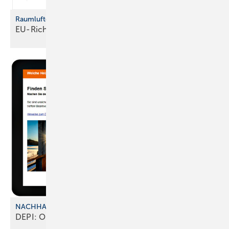
Raumluftqualität in Gebäuden
EU-Richtlinie fordert neue
Standards
NACHHALTIGKEIT UND KOSTEN
DEPI: Online-Tool zur
Heizungsberatung