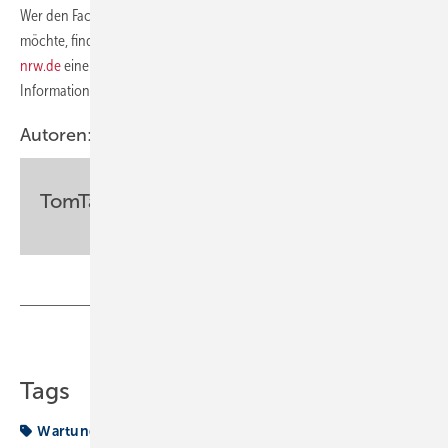
Wer den Fachverband SHK NRW bei seinen Bemühungen unterstützen
möchte, findet auf der Homepage des Verbands unter
www.fvshk-
nrw.de
eine Kopiervorlage für ein Kundenanschreiben sowie weitere
Informationen zum Thema.
Autoren:
TomTank
Teilen
Link kopieren
Tags
Wartung