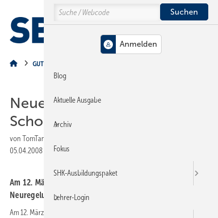
Springe
Springe
Springe
Search
auf
auf
auf
Hauptinhalt
Hauptmenü
SiteSearch
MENÜ
GUT ZU WISSEN
Blog
Neues vom
Aktuelle Ausgabe
Schornsteinfegergesetz
Archiv
von
TomTank
Fokus
05.04.2008
|
Druckvorschau
SHK-Ausbildungspaket
Am 12. März 2008 ist vom Bundeskabinett das Gesetz zur
Neuregelun
Lehrer-Login
Am 12. März 2008 ist vom Bundeskabinett das Gesetz zur Neuregelung