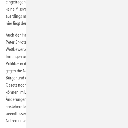
eingetragen gibt es Bundesweit eine Schraubergarantie. Nur damit
keine Missverständnisse aufkommen, ich bin für Wettbewerb,
allerdings muss dieser Fair gegenüber allen Parteien sein und genau
hier liegt der Knackpunkt.
Auch der Hauptgeschäftsführer des Fachverbandes SHK NRW, Hans-
Peter Sproten, sieht in dem Entwurf eine massive
Wettbewerbsverzerrung zu Lasten der SHK-Betriebe und ruft daher
Innungen und Innungsfachbetriebe auf, alle Einflussmöglichkeiten auf
Politiker in den Gemeinden, im Land oder im Bund zu nutzen, um
gegen die Neuregelung des Schornsteinfegerwesens zu Lasten der
Bürger und des SHK-Handwerks zu protestieren. Sproten: „Da das
Gesetz noch nicht durch den Bundestag verabschiedet wurde,
können im Laufe des Weiteren parlamentarischen Verfahrens
Änderungen eingebracht werden. Wir sind zuversichtlich, die
anstehende Reform des Schornsteinfegergesetzes in diesem Sinne
beeinflussen zu können – im Interesse eines freien Marktes zum
Nutzen unserer Kunden.“