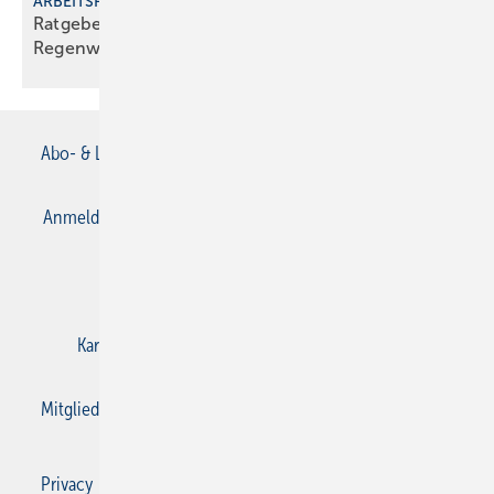
ARBEITSHILFE
Ratgeber für den zeitgem äßen Umgang mit
Regenwasser
Abo- & Leserservice
AGB
Alle Inhalte chronologisch
Anmelden
Anmeldung & Registrierung
Datenschutz
E-Paper
Gentner Verlag
Impressum
Karriere bei Gentner
Kontakt
Mediaservice
Mitgliedschaften und Engagement
Privacy Manager
Privacy Manager
RSS-Feed
SBZ Monteur abonnieren