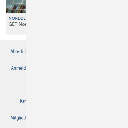
NORDDEUTSCHE MESSEPARTNER
GET Nord 2026: Partner f ür die
Energiewende
Abo- & Leserservice
AGB
Alle Inhalte chronologisch
Anmelden
Anmeldung & Registrierung
Datenschutz
E-Paper
Gentner Verlag
Impressum
Karriere bei Gentner
Kontakt
Mediaservice
Mitgliedschaften und Engagement
Privacy Manager