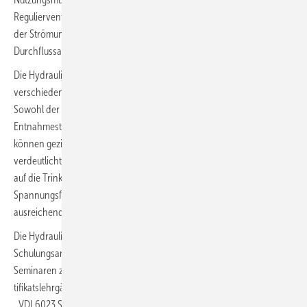
Regulierventile und rund 70 Sensoren zur Verfügung. Die Darstellung
der Strömung erfolgt zusätzlich über mechanische
Durchflussanzeiger.
Die Hydraulikwand schafft eine praxisorientierte Umgebung, in der
verschiedene Betriebszustände realistisch simuliert werden können.
Sowohl der Versorgungsdruck als auch die Volumenströme an allen
Entnahmestellen lassen sich stufenlos regulieren. Mit Regulierventilen
können gezielt Szenarien erzeugt und analysiert werden. Zudem
verdeutlicht die Hydraulikwand, wie sich hydraulische Optimierungen
auf die Trinkwasser­hygiene und den Nutzerkomfort auswirken. Wie im
Spannungsfeld zwischen möglichst geringen Rohrdurchmessern und
ausreichenden Volumenströmen mit den nötigen Fließdrücken.
Die Hydraulikwand ist jetzt auch ein fester Bestandteil des
Schulungsangebots im GIZ Langenfeld. Sie wird ins­besondere in
Seminaren zum Thema Trinkwasser eingesetzt,
darunter
die
Zer­
tifikatslehrgänge „ZVSHK-​Fachkraft für Trinkwasser­hygiene“
sowie
die
„VDI
6023 Seminare“.