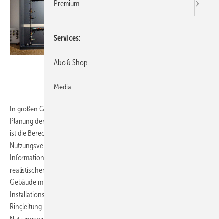
Premium
Services
Abo & Shop
Bild: Geberit
Media
In großen Gebäuden mit zahlreichen Entnahmestellen ist eine präzise
Planung der Trinkwasserinstallation unverzichtbar. Grundlage hierfür
ist die Berechnung nach DIN 1988-300, die das voraussichtliche
Nutzungsverhalten abbilden muss. Die Hydraulikwand im Geberit
Informationszentrum Langenfeld unterstützt diesen Prozess mit einer
realistischen Simulation einer Trinkwasserinstallation in einem
Gebäude mit zwölf Nutzungseinheiten auf vier Etagen. Verschiedene
Installationsarten – wie Reihenleitung, T-Stück-Installation oder
Ringleitung – können flexibel kombiniert und unterschiedliche
Nutzungsmuster dargestellt werden. Dabei stehen 18 stufenlose