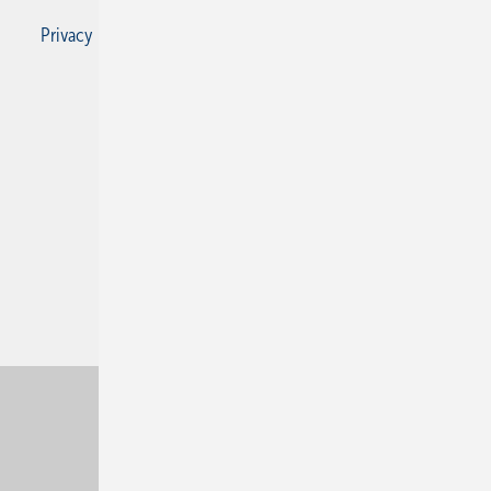
Privacy Manager
RSS-Feed
SBZ Monteur abonnieren
© 2026 SBZ Monteur
Nach oben