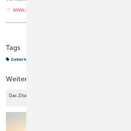
www.geberit.de/seminare
Teilen
Link kopieren
Tags
Geberit
Weitere Inhalte
Das Zitat des
Monats