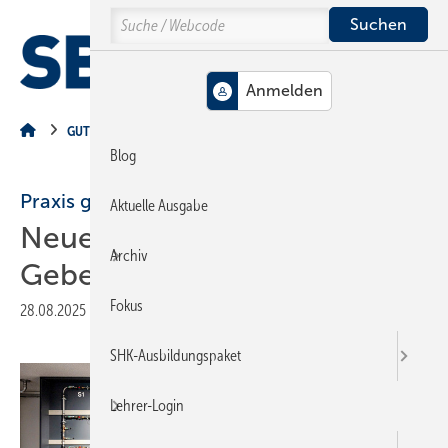
Springe
Springe
Springe
Search
auf
auf
auf
Hauptinhalt
Hauptmenü
SiteSearch
MENÜ
GUT ZU WISSEN
Blog
Praxis greifbar erleben
Aktuelle Ausgabe
Neue Hydraulikwand im
Archiv
Geberit Informationszentrum
Fokus
28.08.2025
|
Veröffentlicht in
Ausgabe 09-2025
|
Druckvorschau
SHK-Ausbildungspaket
Lehrer-Login