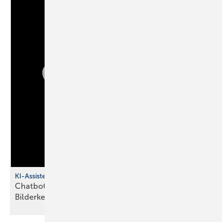
KI-Assistent für SHK-Betriebe
Chatbot mit Sprachsteuerung und
Bilderkennung