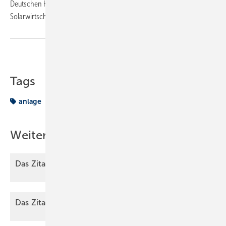
Deutschen Heizungsindustrie (BDH) und der Bundesverband
Solarwirtschaft (BSW) mit.
Teilen
Link kopieren
Tags
anlage
Weitere Inhalte
Das Zitat des
Monats
Das Zitat des
Monats