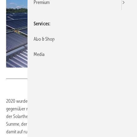
Premium
Services
Abo & Shop
Media
Bild: Ritter Solar GmbH
2020 wurden rund 83.000 neue Solarwärmeanlagen installiert,
gegenüber rund 71.000 im Vorjahr. Auch die durchschnittliche Größe
der Solarthermie-Systeme hat zugenommen. Insgesamt steigt die
Summe, der in Deutschland installierten solarthermischen Anlagen
damit auf rund 2,5 Millionen Stück. Das teilten der Bundesverband der