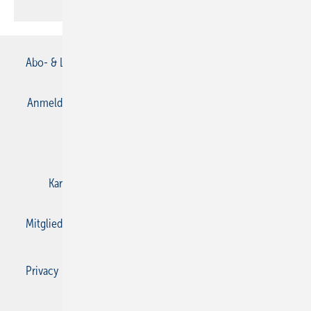
Abo- & Leserservice
AGB
Alle Inhalte chronologisch
Anmelden
Anmeldung & Registrierung
Datenschutz
E-Paper
Gentner Verlag
Impressum
Karriere bei Gentner
Kontakt
Mediaservice
Mitgliedschaften und Engagement
Privacy Manager
Privacy Manager
RSS-Feed
SBZ Monteur abonnieren
© 2026 SBZ Monteur