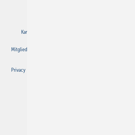
E-Paper
Gentner Verlag
Impressum
Karriere bei Gentner
Kontakt
Mediaservice
Mitgliedschaften und Engagement
Privacy Manager
Privacy Manager
RSS-Feed
SBZ Monteur abonnieren
© 2026 SBZ Monteur