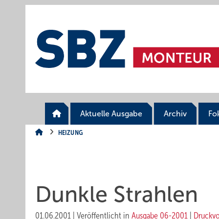
Springe
Springe
Springe
auf
auf
auf
Hauptinhalt
Hauptmenü
SiteSearch
Aktuelle Ausgabe
Archiv
Fo
HEIZUNG
Dunkle Strahlen
01.06.2001
|
Veröffentlicht in
Ausgabe 06-2001
|
Druckv