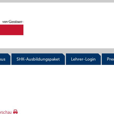
kus
SHK-Ausbildungspaket
Lehrer-Login
Pr
orschau