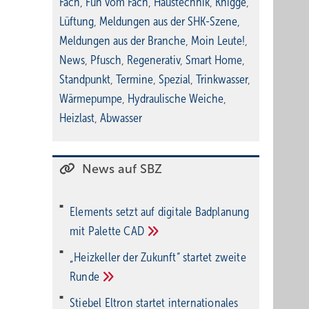
Fach
,
Fun vom Fach
,
Haustechnik
,
Knigge
,
Lüftung
,
Meldungen aus der SHK-Szene
,
Meldungen aus der Branche
,
Moin Leute!
,
News
,
Pfusch
,
Regenerativ
,
Smart Home
,
Standpunkt
,
Termine
,
Spezial
,
Trinkwasser
,
Wärmepumpe
,
Hydraulische Weiche
,
Heizlast
,
Abwasser
News auf SBZ
Elements setzt auf di­gi­ta­le Bad­pla­nung
mit Palette
CAD
„Heizkeller der Zu­kunft“ star­tet zwei­te
Run­de
Stiebel Eltron startet internatio­nales