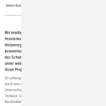
Kleines Bauteil mit großer Wirkung, ein smarter Heizkörperhermostat
Mit intelligenten Heizkörperthermostaten und
Fensterkontakten von Homematic IP wurden über 30 %
Heizenergie im Versuchszeitraum gegenüber
konventionell beheizten Räumen gespart. Ein Beispiel,
das Schule machen kann. Lesen Sie, und wägen Sie ab,
unter welchen Bedingungen eine solche Einsparung in
Ihren Projekten realistisch erscheint.
Ein umfangreiches Pilotprojekt belegt das Energieeinsparpotenzial
durch eine smarte Einzelraumregelung. Die Grundlage der
Untersuchungsergebnisse ist kein künstlicher Versuchsaufbau im
Testlabor, sondern eine Messreihe aus dem realen Schulalltag an den
Berufsbildenden Schulen II in Leer (BBS II). Im Versuchszeitraum, von