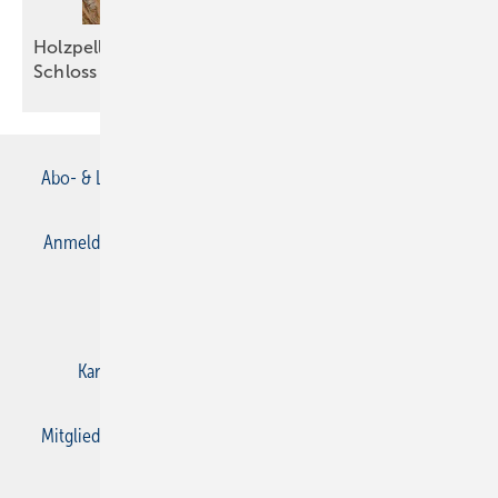
Holzpellets sichern die Grundlast im Kloster und
Schloss
Salem
Abo- & Leserservice
AGB
Alle Inhalte chronologisch
Anmelden
Anmeldung & Registrierung
Datenschutz
E-Paper
Gentner Verlag
Impressum
Karriere bei Gentner
Kontakt
Mediaservice
Mitgliedschaften und Engagement
Privacy Manager