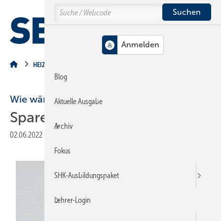
Springe
Springe
Springe
Search
auf
auf
auf
Hauptinhalt
Hauptmenü
SiteSearch
MENÜ
HEIZUNG
Blog
Wie wäre es mit 30 % Nachlass?
Aktuelle Ausgabe
Sparen im Pilotprojekt
Archiv
02.06.2022
|
Veröffentlicht in
Ausgabe 06-2022
|
Druckvorschau
Fokus
SHK-Ausbildungspaket
Lehrer-Login