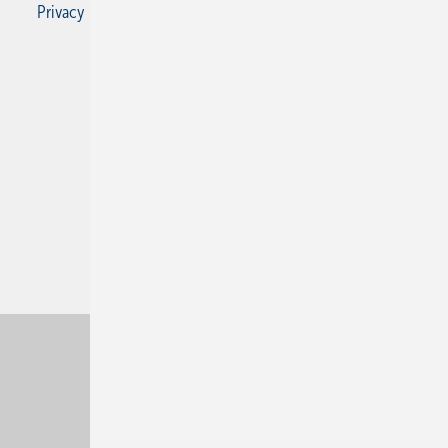
Privacy Manager
RSS-Feed
SBZ Monteur abonnieren
© 2026 SBZ Monteur
Nach oben