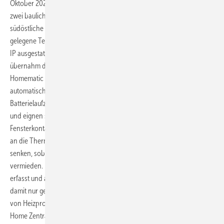
Oktober 2021 bis Januar 2022, wurden die Heizenergieverbräuche
zwei baulich vergleichbarer Gebäudeteile der BBS II untersucht. Der
südöstliche Schultrakt wurde konventionell beheizt, der nordwestlich
gelegene Teil mit einer smarten Einzelraumsteuerung von Homematic
IP ausgestattet. Die Firma Natelberg Gebäudetechnik GmbH
übernahm die professionelle Planung und Umsetzung des Projekts:
Homematic IP Heizkörperthermostate (Typ: C2) sorgen für eine
automatische, hocheffiziente ­Temperatursteuerung. Durch die lange
Batterielaufzeit von bis zu fünf Jahren sind die Geräte wartungsarm
und eignen sich ideal für Büros oder öffentlich genutzte Räume.
Fensterkontakte erkennen und melden geöffnete Fenster zuverlässig
an die Thermostate, die daraufhin die Solltemperatur automatisch
senken, sobald der Raum gelüftet wird. So wird unnötiges Heizen
vermieden. Die Raumtemperatur wird durch Wandthermostate exakt
erfasst und automatisch an die Heizkörperthermostate übermittelt,
damit nur geheizt wird, wenn es auch notwendig ist. Die Steuerung
von Heizprofilen erfolgt zentralisiert und automatisch über die Smart
Home Zentralen von Homematic IP (CCU3).