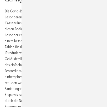
Die Covid-19-Pandemie konfrontierte die BBS II im ­Messzeitraum mit
besonderen Herausforderungen. Regelmäßiges Lüften der
Klassenräume ließ den Heizenergiebedarf generell ansteigen. Unter
diesen Bedingungen kamen die Stärken der smarten Technik
besonders zum Tragen, der Versuch hätte für die Schule also kaum zu
einem besseren Zeitpunkt kommen können. Am Ende sprechen die
Zahlen für sich: Die intelligente Einzelraumregelung durch Homematic
IP reduzierte den Energieverbrauch des smart beheizten
Gebäudeteils gegenüber der konventionellen Heizung um 31 %. Durch
das einfache Nachrüsten smarter Heizkörperthermostate und
Fensterkontakte konnte der Energieverbrauch – und damit
einhergehend auch der CO₂-Ausstoß – also um fast ein Drittel
reduziert werden; ganz ohne aufwändige und teure
Sanierungsmaßnahmen oder gar Neubauten. Die tatsächliche
Ersparnis ist noch größer. Warum? Der smarte Gebäudeteil konnte
durch die Nordwestlage kaum von der natürlichen Aufheizung durch
Sonneneinstrahlung profitieren – ganz im Gegensatz zum