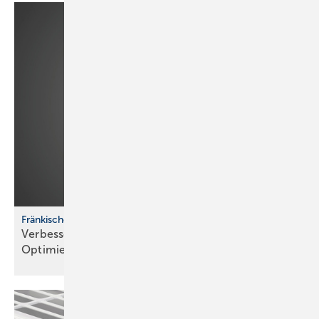
Fränkische profi-air System
Verbesserte Handhabung und nachhaltige
Optimierungen