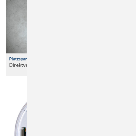
Platzsparende Lösung für Verbundrohrsysteme
Direktverbindungen bei Winkeln und
Fittings