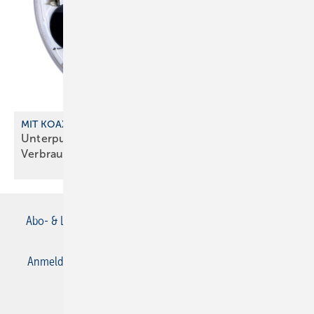
MIT KOAX-MESSKAPSELSYSTEM
Unterputzwasserzähler für digitale
Verbrauchserfassung
Abo- & Leserservice
AGB
Alle Inhalte chronologisch
Anmelden
Anmeldung & Registrierung
Datenschutz
E-Paper
Gentner Verlag
Impressum