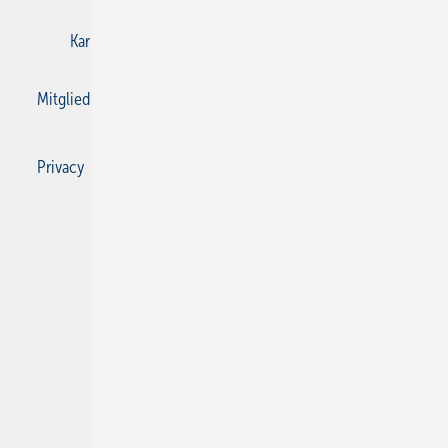
Karriere bei Gentner
Kontakt
Mediaservice
Mitgliedschaften und Engagement
Privacy Manager
Privacy Manager
RSS-Feed
SBZ Monteur abonnieren
© 2026 SBZ Monteur