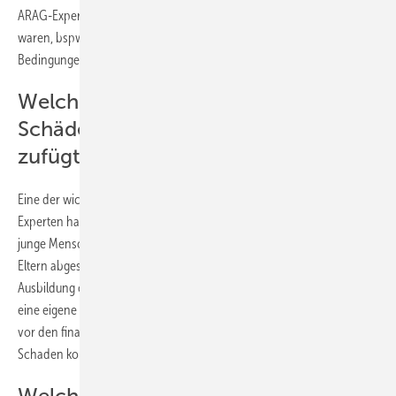
ARAG-Experten für Azubis, die vor der Ausbildung privat versichert
waren, bspw. über die Eltern. Diese können unter bestimmten
Bedingungen in der PKV bleiben.
Welche Versicherung schützt vor
Schäden, die man anderen Personen
zufügt?
Eine der wichtigsten Versicherungen, die jeder Azubi laut ARAG-
Experten haben sollte, ist die Privathaftpflichtversicherung. Viele
junge Menschen sind während ihrer ersten Ausbildung noch über die
Eltern abgesichert. Das schließt laut ARAG-Experten auch eine duale
Ausbildung oder ein Erststudium ein. Ist dies jedoch nicht der Fall, ist
eine eigene Police unverzichtbar. Die Haftpflichtversicherung schützt
vor den finanziellen Folgen, wenn Dritte durch das eigene Handeln zu
Schaden kommen oder Sachschäden entstehen.