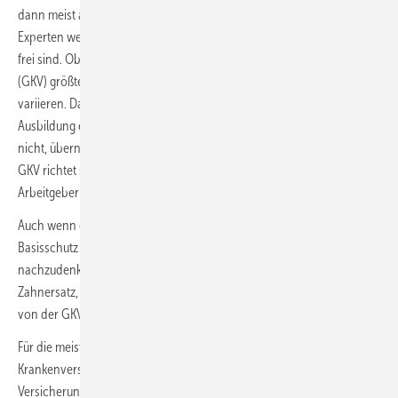
dann meist automatisch gesetzlich krankenversichert. Die ARAG-
Experten weisen darauf hin, dass Azubis in der Wahl der Krankenkasse
frei sind. Obwohl die Leistungen der gesetzlichen Krankenkassen
(GKV) größtenteils ähnlich sind, können die Beiträge geringfügig
variieren. Daher raten die ARAG-Experten, bereits vor Beginn der
Ausbildung eine passende Krankenkasse auszuwählen. Geschieht dies
nicht, übernimmt der Arbeitgeber die Wahl. Die Höhe der Beiträge zur
GKV richtet sich nach dem Einkommen des Auszubildenden.
Arbeitgeber und Azubi teilen sich die Kosten.
Auch wenn die gesetzliche Krankenversicherung einen guten
Basisschutz bietet, kann es sinnvoll sein, über Zusatzversicherungen
nachzudenken. Diese könnten zum Beispiel zusätzliche Leistungen für
Zahnersatz, Sehhilfen oder Heilpraktikerbehandlungen abdecken, die
von der GKV nicht vollständig übernommen werden.
Für die meisten Azubis ist die Mitgliedschaft in der privaten
Krankenversicherung (PKV) keine Option, da sie unter die
Versicherungspflicht der GKV fallen. Eine Ausnahme gibt es laut