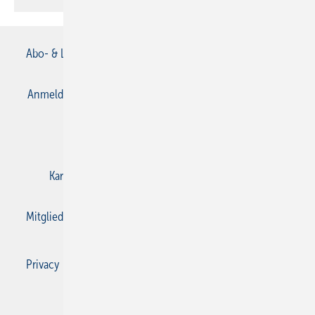
Abo- & Leserservice
AGB
Alle Inhalte chronologisch
Anmelden
Anmeldung & Registrierung
Datenschutz
E-Paper
Gentner Verlag
Impressum
Karriere bei Gentner
Kontakt
Mediaservice
Mitgliedschaften und Engagement
Privacy Manager
Privacy Manager
RSS-Feed
SBZ Monteur abonnieren
© 2026 SBZ Monteur