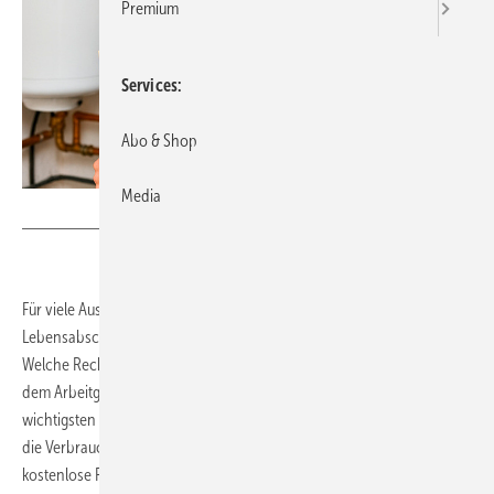
Premium
Services
Abo & Shop
Media
Bild: ChatGPT/vO/SBZ Monteur
Für viele Auszubildende begann am 1. August die Lehre. Der neue
Lebens­abschnitt wirft oft viele Fragen auf und sorgt für Unsicherheit.
Welche Rechte und Pflichten haben Auszubildende? Konflikte mit
dem Arbeitgeber sind bei Ausbildungsbeginn keine Seltenheit. Um die
wichtigsten Fettnäpfchen im neuen Berufsleben zu vermeiden, stellt
die Verbraucherorganisation Geld und Verbraucher e. V. (GVI)
kostenlose Ratgeber bereit.