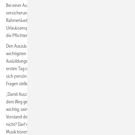
Bei einer Ausbildung sind vor allem der Berufsausbildungsvertrag, die
ver­sicherungstechnischen Aspekte und die rechtlichen
Rahmenbedingungen zu beachten, darunter Probezeit, Arbeitszeiten,
Urlaubsanspruch, Ausbildungsvergütung, Kündigungsregelungen und
die Pflichten im Umgang mit Ausbildungsmitteln und der Berufsschule.
Den Auszubildenden gehen viele Fragen durch den Kopf. Hier sind die
wichtigsten Tipps: Wähle angemessene Kleidung, passend zu deinem
Ausbildungsberuf. Den Arbeitsweg planen, denn eine Verspätung am
ersten Tag ist ein No-Go. Arbeitskollegen freundlich begrüßen und
sich persönlich ­vorstellen. Wichtige Informationen immer notieren.
Fragen stellen.
„Damit Auszubildende möglichen Konflikten mit dem Arbeitgeber aus
dem Weg gehen können, ist es besonders zu Beginn der Ausbildung
wichtig, seine Rechte und Pflichten zu kennen“, betont Jürgen Buck,
Vorstand der GVI. Was ist während der Arbeitszeit erlaubt und was
nicht? Darf man das Handy privat nutzen, im Internet surfen oder
Musik hören? Wie müssen sich Auszubildende im Krankheitsfall