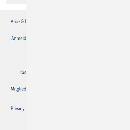
Abo- & Leserservice
AGB
Alle Inhalte chronologisch
Anmelden
Anmeldung & Registrierung
Datenschutz
E-Paper
Gentner Verlag
Impressum
Karriere bei Gentner
Kontakt
Mediaservice
Mitgliedschaften und Engagement
Privacy Manager
Privacy Manager
RSS-Feed
SBZ Monteur abonnieren
© 2026 SBZ Monteur