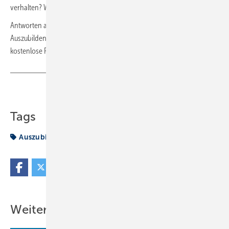
verhalten? Wie ist es mit der Pünktlichkeit?
Antworten auf diese und weitere Fragen zu Rechten und Pflichten von
Auszubildenden zum Ausbildungsbeginn bieten informative und
kostenlose Ratgeber.
www.geldundverbraucher.de
Teilen
Link kopieren
Tags
Auszubildenden
Frage
Weitere Inhalte