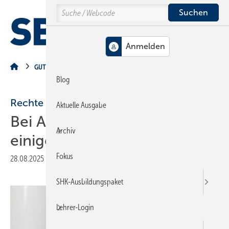
Springe
Springe
Springe
Search
auf
auf
auf
Hauptinhalt
Hauptmenü
SiteSearch
MENÜ
GUT ZU WISSEN
Blog
Rechte und Pflichten
Aktuelle Ausgabe
Bei Ausbildungsbeginn ist
Archiv
einiges zu beachten
Fokus
28.08.2025
|
Veröffentlicht in
Ausgabe 09-2025
|
Druckvorschau
SHK-Ausbildungspaket
Lehrer-Login