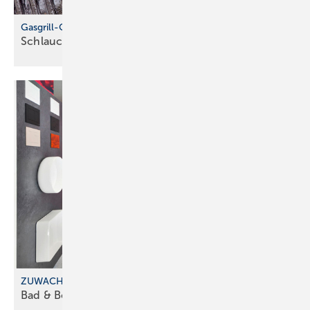
Gasgrill-Check zum Saisonstart
Schlauch, Regler und Dichtheit
prüfen
ZUWACHS BEIM FRANCHISEKONZEPT
Bad & Body im
Saarland