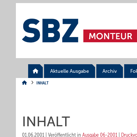
Springe
Springe
Springe
auf
auf
auf
Hauptinhalt
Hauptmenü
SiteSearch
Aktuelle Ausgabe
Archiv
Fo
INHALT
INHALT
01.06.2001
|
Veröffentlicht in
Ausgabe 06-2001
|
Druckv