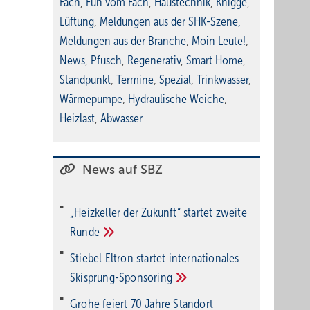
Fach
,
Fun vom Fach
,
Haustechnik
,
Knigge
,
Lüftung
,
Meldungen aus der SHK-Szene
,
Meldungen aus der Branche
,
Moin Leute!
,
News
,
Pfusch
,
Regenerativ
,
Smart Home
,
Standpunkt
,
Termine
,
Spezial
,
Trinkwasser
,
Wärmepumpe
,
Hydraulische Weiche
,
Heizlast
,
Abwasser
News auf SBZ
„Heizkeller der Zu­kunft“ star­tet zwei­te
Run­de
Stiebel Eltron startet internatio­nales
Ski­sprung-Spon­soring
Grohe feiert 70 Jahre Standort