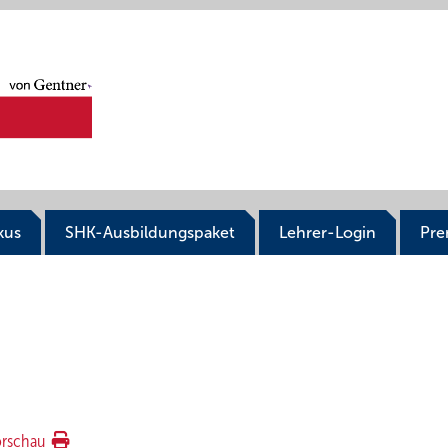
kus
SHK-Ausbildungspaket
Lehrer-Login
Pr
orschau