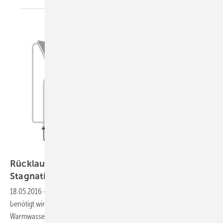
Rücklaufgeführtes Solarsystem gegen
Stagnation
18.05.2016
-
Warmes Wasser wird nur dann produziert, wenn es
benötigt wird. Ist keine Wärmeabnahme vorhanden und der
Warmwasserspeicher vollständig bis zur Wunschtemperatur gefüllt,