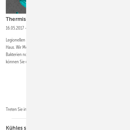
Thermische
Desinfektion
16.05.2017
-
The THerminator
Legionellen kommen stets und gemeinsam mit dem Trinkwasser ins
Haus. Wir Menschen sind daran gewöhnt und bemerken diese
Bakterien normalerweise nicht. Erst wenn Sie sich kräftig vermehren,
können Sie uns gefährlich werden.
Treten Sie in großen Mengen auf, und werden sie dann in
der...
Kühles soll kühl
bleiben