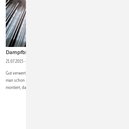
Dampfbildung in
Solaranlagen
21.07.2015
-
Vom Höllenfeuer der Stagnation
Gut verwertet soll sie sein, die solare Wärme vom Dach. Und wenn
man schon mal die thermische Komponenten als solche auf das Dach
montiert, dann bitte schön, ausgelegt zur Heizungsunterstützung.