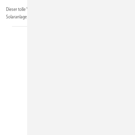
Dieser tolle Vorsatz gilt natürlich auch beim Bau von thermischen
Solaranlagen, kurz TSA genannt. Es spricht sich
sehr...