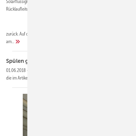
Solarflüssigkeit aus den Kollektoren und den Solar Vor- und
Rücklaufleitungen in die Speichereinheit
zurück. Auf diese Weise werden Frost- und Überhitzungsschäden
am...
Spülen gegen
Stagnation
01.06.2018
-
Dieser Inhalt liegt nur als PDF-Datei vor. Bitte öffnen Sie
die im Artikel verlinkte Datei, um auf den Inhalt
zuzugreifen.