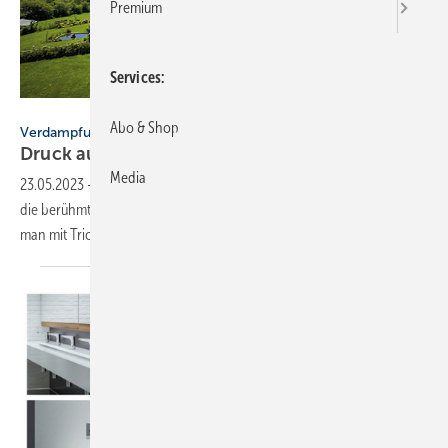
Premium
Services
Bild: Vaillant
Abo & Shop
Verdampfung in Solaranlagen
Druck
ausüben
Media
23.05.2023
-
Landläufig gilt als Verdampfungstemperatur für Wasser
die berühmte Grenze von 100 °C. Stimmt das grundsätzlich oder kann
man mit Tricks daran etwas
drehen?