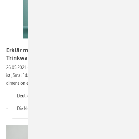
Vaillant
Erklär mal: Warum müssen
Trinkwarmwasserspeicher berechnet
werden?
26.05.2021
-
„Big ist Beautiful“, oder? Bei Trinkwarmwasserspeichern
ist „Small“ das neue „Bigger“. Ein WW-Speicher der zu groß
dimensioniert ist hat mehrere Nachteile.
- Deutlich mehr Energieaufwand beim Nachheizen erforderlich.
- Die Nachheizzeit verlängert sich nicht unwesentlich.
Bei...