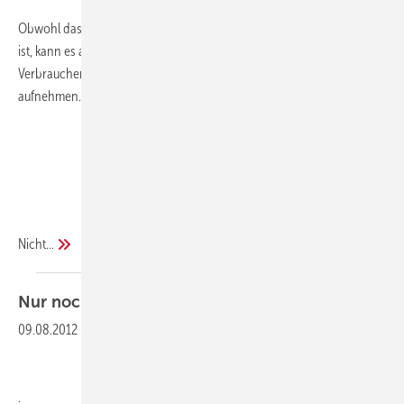
Obwohl das Trinkwasser beim Verlassen des Wasserwerkes kristallklar
ist, kann es auf seinem oft kilometerlangen Transportweg zum
Verbraucher verschiedene Partikel, wie Rostteilchen und Sandkörner,
aufnehmen. Und noch eine Beigabe kann hinzukommen: Krebse
Nicht...
Nur noch Luft ist
angesagt
09.08.2012
-
Trinkwasserleitungen zeitgemäß Prüfen
.