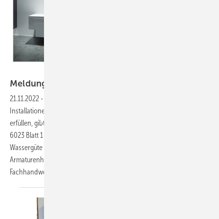
Schell
Meldungen für die
SHK-Szene
21.11.2022
-
Aus gesundheitlichen Gründen unterliegen Trinkwasser-
Installationen besonders strengen Anforderungen. Um diese zu
erfüllen, gibt die im September 2022 neu erschienene Richtlinie VDI
6023 Blatt 1 sinnvolle und wichtige Hinweise für den Erhalt der
Wassergüte in Gebäuden. Dr. Peter Arens, Hygieneexperte bei
Armaturenhersteller Schell, leitet daraus für Planer, SHK-
Fachhandwerker
ab.