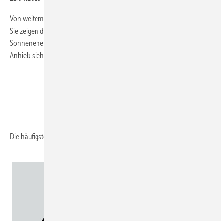
Von weitem sichtbar liegen die glänzenden Kollektoren auf dem Dach.
Sie zeigen deutlich: Hier entlastet jemand die Umwelt, indem er die
Sonnenenergie als Wärmelieferant nutzt. Was man nicht immer auf
Anhieb sieht, sind die Fehler im System.
Die häufigsten Fehler, die man
in...