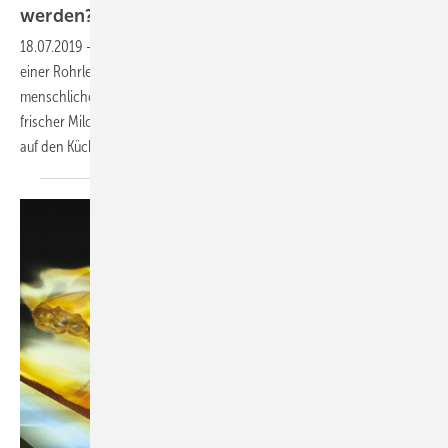
werden?
18.07.2019
-
Trinkwasser welches über einen längeren Zeitraum in
einer Rohrleitung steht (stagniert) ist nicht mehr für den
menschlichen Gebrauch geeignet. Vergleichen kann man das gut mit
frischer Milch. Stellt man Milch aus dem Kühlschrank nach draußen
auf den Küchentisch und vergisst die Milch wieder„Kalt
zu...