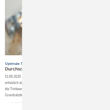
Bilder: Uponor
Optimale Trinkwasserinstallation in der Stockwerksverteilung
Durchschleifen? Ja
bitte!
15.09.2020
-
Der Anlagenmechaniker trägt durch seine Arbeit
erheblich dazu bei,
die Trinkwasserqualität innerhalb der Hausinstallation zu erhalten.
Grundsätzliche Gedanken und Tipps dazu enthält dieser
Bericht.