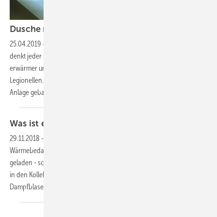
Dusche mit mir lieber
nicht
25.04.2019
-
Wenn man von der Warmwasserbereitung spricht, dann
denkt jeder sofort an die kleinen „Freunde“, die in Trinkwasser­
erwärmer und Rohrleitungen gar nicht gerne gesehen sind: die
Legionellen. Ob sie hier heimisch werden, hängt davon ab, wie die
Anlage gebaut ist. Aus den „Sünden“ der Vergangenheit
hat...
Was ist eine
"Solarkreisschutzfunktion"?
29.11.2018
-
Übersteigt die angebotene Solarwärme den aktuellen
Wärmebedarf - z.B. alle Speicher sind auf Speichermaximaltemperatur
geladen - schalten die Solarkreispumpe dauerhaft ab. Die Temperatur
in den Kollektoren steigt rasch an und es kommt zu einer
Dampfblasenbildung im System (Stagnation).
Diese...