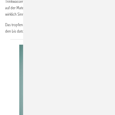
Trinkwassererwärmers, steht oft das Membran-Ausdehnungsgefäß
auf der Materialliste für den Kaltwasseranschluss. Aber macht es
wirklich Sinn, so ein Ding dort einzubauen?
Das tropfende Sicherheitsventil eines Trinkwassererwärmers ist für
den bis dato
stolzen...