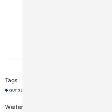
Dipl.-Betriebswirt Rolf Leicher ist Fachautor und
Referent
Telefon: (0 62 21) 80 48 82
E-Mail:
Rolf.Leicher@T-
Online.de
Teilen
Link kopieren
Tags
GUT GEMACHT
Kunde
Weitere Inhalte