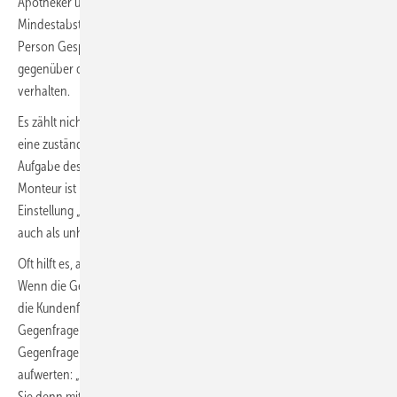
Apotheker und beim Arzt. Die Diskretionszone hat einen
Mindestabstand von ca. 100 cm und verhindert, dass eine wartende
Person Gespräche mithört. So oder so ähnlich sollte man sich auch
gegenüber dem Kundenwunsch nach umfassender Auskunft
verhalten.
Es zählt nicht zur Unehrlichkeit, wenn man einer Frage ausweicht und
eine zuständige Person für die Antwort nennt. Schließlich ist es nicht
Aufgabe des Mitarbeiters, dem Kunden Auskünfte zu geben. Der
Monteur ist in erster Linie für die Montage vor Ort. Die innere
Einstellung „Das geht dich, lieber Kunde, nichts an“ kann natürlich
auch als unhöflich empfunden werden.
Oft hilft es, auf neugierige Fragen mit einer Gegenfrage zu antworten.
Wenn die Gegenfrage begründet wird, wirkt sie nicht unhöflich. Auf
die Kundenfrage „Warum ist das so ,teuer‘?“ kann man eine
Gegenfrage stellen: „Was meinen Sie mit ,teuer‘?“ Damit die
Gegenfrage nicht so schroff wirkt, kann man die Kundenfrage
aufwerten: „Ich verstehe Ihre Frage nach dem Preis, aber was meinen
Sie denn mit ,teuer‘?“