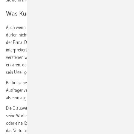
Was Kunden nichts angeht
Auch wenn Kunden nach Ursachen und Hintergrund fragen – sie
dürfen nichts über interne Pannen erfahren. Das schadet dem Image
der Firma. Der Kunde versteht nicht nur das, was man ihm erklärt, er
interpretiert meistens noch etwas dazu. Er versteht das, was er
verstehen will. Der Monteur hat kaum Gelegenheit, seine Aussage zu
erklären, denn der Zuhörer hinterfragt nicht, er hat sich schon längst
sein Urteil gebildet. Und das ist meist kritisch oder sogar negativ.
Bei kritischen Fragen des Kunden heißt es: Aufpassen! Hartnäckige
Ausfrager verweist man an den Vorgesetzten oder stellt eine „Panne“
als einmalig dar.
Die Glaubwürdigkeit des Monteurs vor Ort ist allgemein sehr hoch,
seine Worte werden sehr ernst genommen, ein späterer Rückzieher
oder eine Korrektur durch den Kollegen oder den Chef erschüttert
das Vertrauen allerdings. Deshalb muss man sich gut überlegen, was