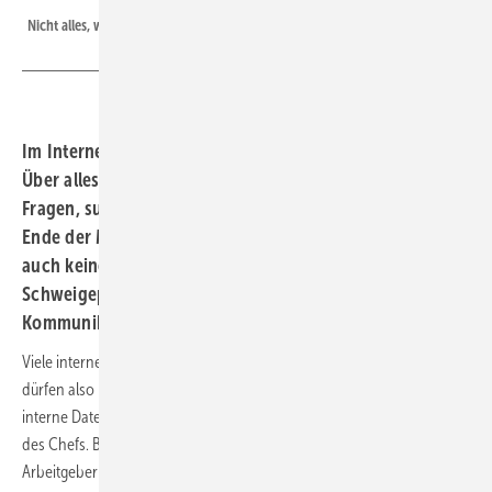
Nicht alles, was man weiß, darf man auch erzählen
Im Internet-Zeitalter gibt es kaum noch Tabuthemen.
Über alles wird ­offen ­geredet, neugierige Kunden stellen
Fragen, suchen nach Informationen ­während oder am
Ende der Montage. Dabei macht sich der Monteur oft
auch keine großen Gedanken über seine
Schweigepflicht. Lesen Sie, was unser ­
Kommunikationsprofi zu diesem Thema erkannt hat.
Viele interne Daten eines SHK-Betriebs sind nicht für Kunden gedacht,
dürfen also nicht kommuniziert werden, so z. B. Kalkulationen, Löhne,
interne Daten, Informationen über Arbeitskollegen, die Erreichbarkeit
des Chefs. Bei Verstoß gegen die Verschwiegenheit kann der
Arbeitgeber nach vorheriger Abmahnung das Arbeitsverhältnis