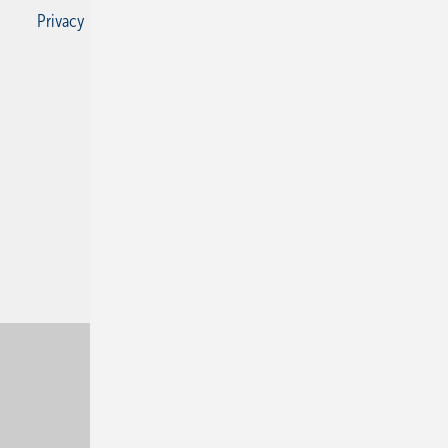
Privacy Manager
RSS-Feed
SBZ Monteur abonnieren
© 2026 SBZ Monteur
Nach oben