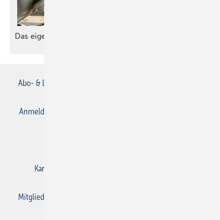
Das eigene
Missgeschick
Abo- & Leserservice
AGB
Alle Inhalte chronologisch
Anmelden
Anmeldung & Registrierung
Datenschutz
E-Paper
Gentner Verlag
Impressum
Karriere bei Gentner
Kontakt
Mediaservice
Mitgliedschaften und Engagement
Privacy Manager