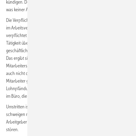
kündigen. Der Arbeitgeber kann bezeichnen, was vertraulich ist, über
was keiner Auskunft geben darf.
Die Verpflichtung zur Verschwiegenheit gilt nicht nur dann, wenn sie
im Arbeitsvertrag ausdrücklich vereinbart ist: „Der Arbeitnehmer
verpflichtet sich, während der Dauer und nach Beendigung seiner
Tätigkeit über sämtliche betriebsinternen Kenntnisse sowie alle
geschäftlich bedeutsamen Vorgänge Stillschweigen zu bewahren.“
Das ergibt sich auch aus der allgemeinen Treuepflicht des
Mitarbeiters zu seinem Arbeitgeber. Der Arbeitgeber darf seinerseits
auch nicht die Diskretion verletzen, wenn es um private Daten seiner
Mitarbeiter geht, z. B. Krankheiten, die finanzielle Situation und
Lohnpfändungen. Die Verschwiegenheit gilt auch gegenüber Kollegen
im Büro, die mit internen Sachverhalten vertraut sind.
Umstritten ist, ob der Mitarbeiter über die Höhe seines Gehalts
schweigen muss. Werden Zulagen und Prämien bezahlt, erwartet der
Arbeitgeber die Geheimhaltung, um den Betriebsfrieden nicht zu
stören.