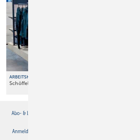
ARBEITSKLEIDUNG IM GROSSHANDEL
Schöffel Pro bei Richter+Frenzel
erhältlich
Abo- & Leserservice
AGB
Alle Inhalte chronologisch
Anmelden
Anmeldung & Registrierung
Datenschutz