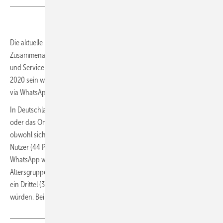
Die aktuelle repräsentative Studie von MessengerPeople in
Zusammenarbeit mit YouGov zeigt, dass der Dialog mit dem Kunden
und Service via WhatsApp das Trend-thema im Messenger Marketing
2020 sein wird. Jeder zweite Deutsche wünscht sich Kundenservice
via WhatsApp.
In Deutschland dominieren aktuell immer noch die Telefon-Hotline
oder das Online-Kontaktformular die Kundenservice-Welt. Und dass,
obwohl sich laut YouGov-Studie fast jeder zweite deutsche WhatsApp-
Nutzer (44 Prozent) die Kommunikation mit Unternehmen via
WhatsApp wünscht. Interessant dabei: Die Nachfrage umfasst alle
Altersgruppen; selbst bei den über 55-Jährigen sind es noch knapp
ein Drittel (31 Prozent), die Messenger als Service-Kanal bevorzugen
würden. Bei den Jugendlichen sind es sogar über 50 Prozent.