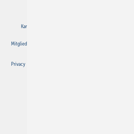
E-Paper
Gentner Verlag
Impressum
Karriere bei Gentner
Kontakt
Mediaservice
Mitgliedschaften und Engagement
Privacy Manager
Privacy Manager
RSS-Feed
SBZ Monteur abonnieren
© 2026 SBZ Monteur