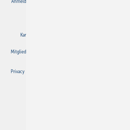
Anmelden
Anmeldung & Registrierung
Datenschutz
E-Paper
Gentner Verlag
Impressum
Karriere bei Gentner
Kontakt
Mediaservice
Mitgliedschaften und Engagement
Privacy Manager
Privacy Manager
RSS-Feed
SBZ Monteur abonnieren
© 2026 SBZ Monteur