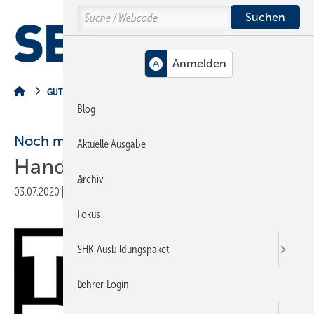
Springe
Springe
Springe
Search
auf
auf
auf
Hauptinhalt
Hauptmenü
SiteSearch
MENÜ
GUT ZU WISSEN
Blog
Noch mehr Frauen begeistern
Aktuelle Ausgabe
Handwerk bietet Chancen
Archiv
03.07.2020
|
Veröffentlicht in
Ausgabe 07-2020
|
Druckvorschau
Fokus
SHK-Ausbildungspaket
Lehrer-Login