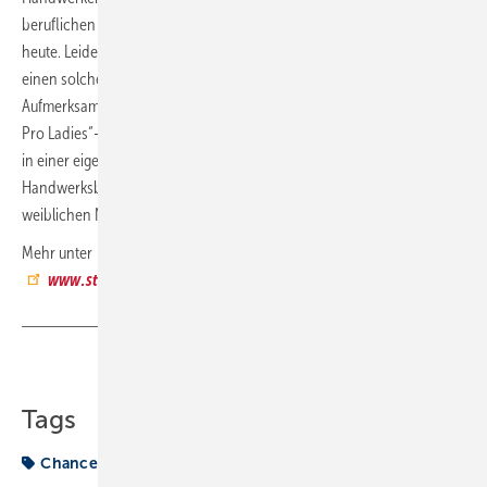
beruflichen Chancen gerade auch für Frauen hier noch nie besser als
heute. Leider erhalten Handwerksberufe und Frauen, die sich für
einen solchen entschieden haben, immer noch nicht die
Aufmerksamkeit und Wertschätzung, die ihnen gebührt. Mit der „True
Pro Ladies“-Kampagne verbindet Stabila Handwerkerinnen weltweit
in einer eigenen Community, macht auf erfolgreiche Frauen in
Handwerksberufen aufmerksam und engagiert sich für den
weiblichen Nachwuchs.
Mehr unter
www.stabila.com
Teilen
Link kopieren
Tags
Chance
Handwerk