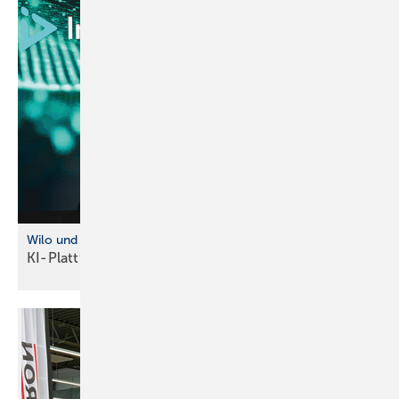
Wilo und InstaD eep kooperieren
KI-Plattform für intelligente
Wasserinfrastruktur