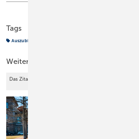
Teilen
Link kopieren
Tags
Auszubildenden
Handwerk
Weitere Inhalte
Das Zitat des
Monats