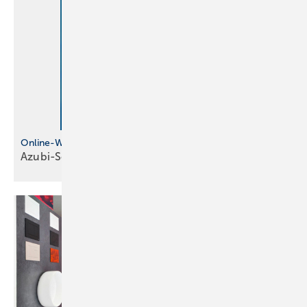
Online-Wettbewerb für Azubis
Azubi-Schilder-Challenge läuft
noch