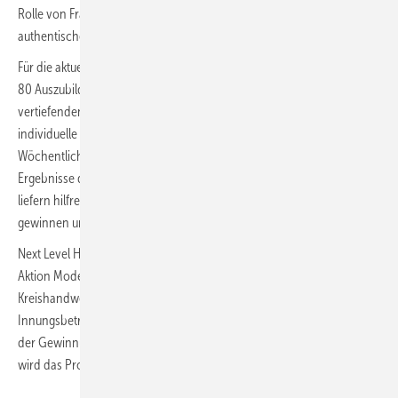
Rolle von Frauen im Handwerk. Die Serie gibt damit einen
authentischen Einblick in die Sichtweise von aktuellen Azubis.
Für die aktuelle Staffel von „Lea und Marta fragen nach“ wurden rund
80 Auszubildende aus verschiedenen Gewerken befragt, teils mit
vertiefenden Video-Interviews, die einen detaillierten Einblick auf
individuelle Erfahrungen und Einschätzungen ermöglichen.
Wöchentlich erscheinen auf
www.nextlevelhandwerk.de
neue
Ergebnisse dieser Befragung mit Videos und spannenden Zitaten. Sie
liefern hilfreiche Erkenntnisse für alle, die Fachkräfte von morgen
gewinnen und halten wollen.
Next Level Handwerk ist ein Projekt unter der Schirmherrschaft der
Aktion Modernes Handwerk e. V. (AMH). Als Service der
Kreishandwerkerschaften bietet es den angeschlossenen
Innungsbetrieben konkrete Unterstützung bei wichtigen Themen, wie
der Gewinnung und Bindung von Mitarbeitenden. Inhaltlich begleitet
wird das Projekt vom Institut für Betriebsführung im Handwerk (itb).