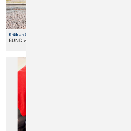
Kritik an Gebäudemode rnisierungsgesetz
BUND warnt vor neuer
Heizkostenfalle