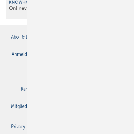
KNOWHOW DIGITAL
Onlineveranstalt ung: Hands on
Handwerk
Abo- & Leserservice
AGB
Alle Inhalte chronologisch
Anmelden
Anmeldung & Registrierung
Datenschutz
E-Paper
Gentner Verlag
Impressum
Karriere bei Gentner
Kontakt
Mediaservice
Mitgliedschaften und Engagement
Privacy Manager
Privacy Manager
RSS-Feed
SBZ Monteur abonnieren