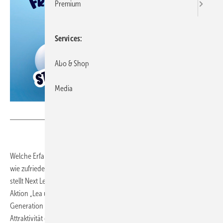
Premium
Services
Abo & Shop
Media
Bild: Next Level Handwerk
Welche Erfahrungen machen junge Auszubildende im Handwerk und
wie zufrieden sind sie mit ihrer Berufswahl? Diese und weitere Fragen
stellt Next Level Handwerk (siehe Infokasten) in der 2. Staffel der
Aktion „Lea und Marta fragen nach“. Zwei junge Frauen aus der
Generation Z fragen Auszubildende im Handwerk nach der
Attraktivität des Arbeitgebers, der eigenen Zufriedenheit oder z. B. der