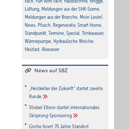
Fach
,
Fun vom Fach
,
Haustechnik
,
Knigge
,
Lüftung
,
Meldungen aus der SHK-Szene
,
Meldungen aus der Branche
,
Moin Leute!
,
News
,
Pfusch
,
Regenerativ
,
Smart Home
,
Standpunkt
,
Termine
,
Spezial
,
Trinkwasser
,
Wärmepumpe
,
Hydraulische Weiche
,
Heizlast
,
Abwasser
News auf SBZ
„Heizkeller der Zu­kunft“ star­tet zwei­te
Run­de
Stiebel Eltron startet internatio­nales
Ski­sprung-Spon­soring
Grohe feiert 70 Jahre Standort