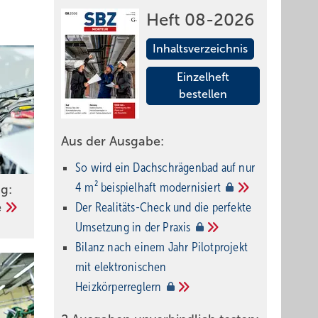
Heft 08-2026
Inhaltsverzeichnis
Einzelheft
bestellen
Aus der Ausgabe:
So wird ein Dach­schrägenbad auf nur
4 m² beispielhaft
modernisiert
g:
Der Realitäts-Check und die perfekte
e
Umsetzung in der
Praxis
Bilanz nach einem Jahr Pilotprojekt
mit elektronischen
Heizkörperreglern