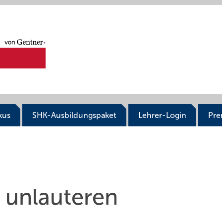
kus
SHK-Ausbildungspaket
Lehrer-Login
Pr
 unlauteren