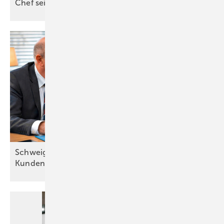
Chef sein kann jeder. Gute Leute führen
nicht.
Schweigepflicht für Monteure – Tabuthemen im
Kundenkontakt