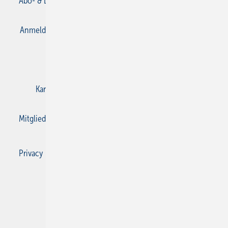
Abo- & Leserservice
AGB
Alle Inhalte chronologisch
Anmelden
Anmeldung & Registrierung
Datenschutz
E-Paper
Gentner Verlag
Impressum
Karriere bei Gentner
Kontakt
Mediaservice
Mitgliedschaften und Engagement
Privacy Manager
Privacy Manager
RSS-Feed
SBZ Monteur abonnieren
© 2026 SBZ Monteur