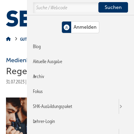
Springe
Springe
Springe
Search
auf
auf
auf
Hauptinhalt
Hauptmenü
SiteSearch
MENÜ
GUT GEMACHT
Blog
Medienkonsum
Aktuelle Ausgabe
Regeln im Betrieb
Archiv
31.07.2023
|
Veröffentlicht in
Ausgabe 08-2023
|
Druckvorschau
Fokus
SHK-Ausbildungspaket
Lehrer-Login