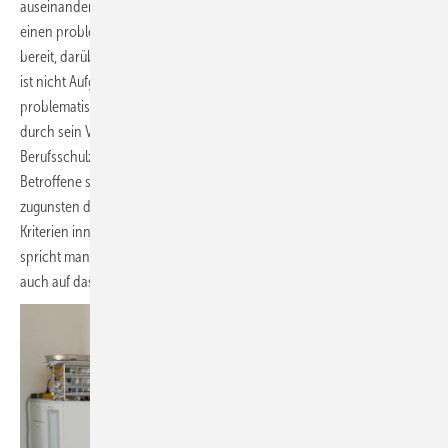
auseinanderzusetzen. Niemand möchte süchtig ­genannt werden. Wer
einen problematischen Konsum von Medien oder Alkohol hat, ist eher
bereit, darüber zu sprechen und Lösungswege zu überlegen. Aber es
ist nicht Aufgabe von Führungskräften, Diagnosen aufzustellen. Als
problematisch bezeichnen wir Medienkonsum, wenn der Betroffene
durch sein Verhalten geschädigt wird, er zum Beispiel das
Berufsschulziel nicht erreicht. Das zweite ist ein Kontrollverlust. Der
Betroffene schafft es nicht, sein Verhalten zu ändern. Als drittes gibt er
zugunsten der Medien andere Aktivitäten auf. Wenn diese drei
Kriterien innerhalb von sechs Monaten dauerhaft auftreten, dann
spricht man von einer Abhängigkeit von Onlinespielen. Das lässt sich
auch auf das Verhalten in den Sozialen Medien übertragen.