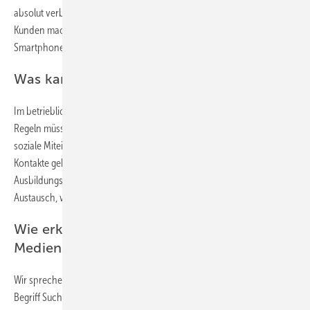
absolut verboten, wo ist Gefahrenpotenzial und was ist ok? Auch bei
Kunden macht es keinen guten Eindruck, wenn der Azubi ständig am
Smartphone klebt.
Was kann ein Betrieb noch tun?
Im betrieblichen Kontext haben Vorgesetzte eine Vorbildfunktion. Die
Regeln müssen folglich für alle Gültigkeit ­haben. Pflegen Sie das
soziale Miteinander und bieten Sie etwa gemeinsame Pausen an. Die
Kontakte geben den Auszubildenden Bestätigung und Halt. Und
Ausbildungsleiter, meistens also Meister und Gesellen, erfahren im
Austausch, was ihre Lehrlinge beschäftigt.
Wie erkennen Verantwortliche eine
Mediensucht?
Wir sprechen von einem problematischen Substanzgebrauch. Der
Begriff Sucht hemmt Menschen, sich mit dem Thema