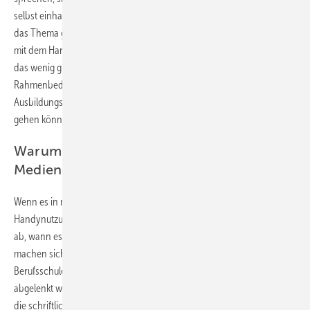
selbst einhalten. Nur wenn ich selbst ein gutes Vorbild bin, kann ich
das Thema glaubhaft vermitteln. Wenn ich als Elternteil selbst immer
mit dem Handy beim Essen sitze und ständig abgelenkt bin, dann ist
das wenig glaubwürdig. Junge Menschen brauchen
Rahmenbedingungen. Da kommen dann auch Schulen und
Ausbildungsbetriebe ins Spiel. Jugendliche probieren aus, wie weit sie
gehen können.
Warum braucht ein Betrieb Regeln für die
Mediennutzung?
Wenn es in meinem Ausbildungsbetrieb keine Regeln zur
Handynutzung gibt, versuche ich erst einmal alles was geht und warte
ab, wann es Konsequenzen gibt. Wenn niemand einschreitet, dann
machen sich die Auswirkungen in schlechten Noten an der
Berufsschule oder sogar Unfällen bemerkbar, weil ich bei der Arbeit
abgelenkt war. Deswegen braucht es gleich zu Beginn klare Regeln,
die schriftlich fixiert werden. In welchen Situationen ist das Handy