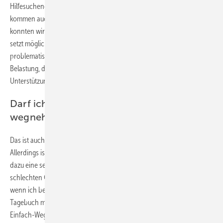
Hilfesuchenden kamen meist aus dem familiären Umfeld. Eltern
kommen auch direkt mit ihren Kindern. Mit wenigen Gesprächen
konnten wir schon eine Verbesserung erreichen. Unsere Beratung
setzt möglichst früh an, nicht wenn das Verhalten schon
problematisch ist. Wenn Betroffene und Angehörige sehen, es ist eine
Belastung, dann geben wir in der Suchtstelle kostenlose
Unterstützung. Wir unterliegen natürlich auch der Schweigepflicht.
Darf ich im Betrieb das Handy einfach
wegnehmen?
Das ist auch eine rechtliche Frage, die ich nicht beantworten kann.
Allerdings ist das Handy für viele Menschen sehr wichtig. Sie haben
dazu eine sehr emotionale Bindung. Es ist immer da – auch bei
schlechten Gefühlen. Es lenkt mich ab und ich fühle mich besser,
wenn ich bestimmte Dinge konsumiere. Das Gerät ist wie ein
Tagebuch mit Bildern, Nachrichten und persönlichen Kontakten. Mit
Einfach-Wegnehmen erreicht man kein Ergebnis, das die Beziehung