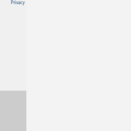
Privacy Manager
RSS-Feed
SBZ Monteur abonnieren
© 2026 SBZ Monteur
Nach oben