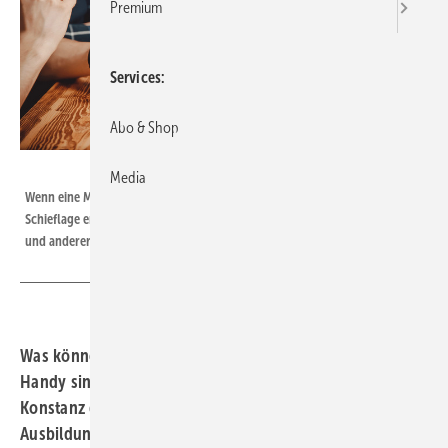
Premium
Services
Abo & Shop
Bild: Parilov – stock.adobe.com
Media
Wenn eine Mittagspause im Betrieb so aussieht, kann auf Dauer eine soziale
Schieflage entstehen. Lesen Sie, wie ein Experte die Nutzung des Handys
und anderer Medien einschätzt.
Was können Betriebe tun, wenn die Azubis ständig am
Handy sind? In einem Workshop der Handwerkskammer
Konstanz gaben ­Mediensuchtexperte Lars Kiefer und
Ausbildungsbegleiterin Alexandra Hagen-Ettl Tipps zum