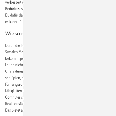
verbessert oder das Verhalten ändert. Das muss man erklären: „Mein
Bedürfnis ist, dass Du hier sicher arbeitest und ich wünsche mir, dass
Du dafür das Handy auf die Seite legst. Versuch mir zu zeigen, dass Du
es kannst.“
Wieso macht Computerspielen süchtig?
Durch die Interaktion im Internet, ob beim Spielen oder in den
Sozialen Medien, können positive Gefühle aktiviert werden. Da
bekommt jemand die Anerkennung, die er braucht und im realen
Leben nicht bekommt. Bei Online-Spielen gibt es eine große Vielfalt an
Charakteren. Die Spieler können in eine andere Persönlichkeit
schlüpfen, größer und stärker sein als im echten Leben,
Führungsrollen einnehmen. Oder sich mit Geld noch besondere
Fähigkeiten kaufen. Man weiß aber auch, dass Menschen, die viel
Computer spielen, gut im logischen Denken sind, eine schnelle
Reaktionsfähigkeit haben und eine gute motorische Fingerfertigkeit.
Das bietet auch Chancen für die Arbeitswelt.