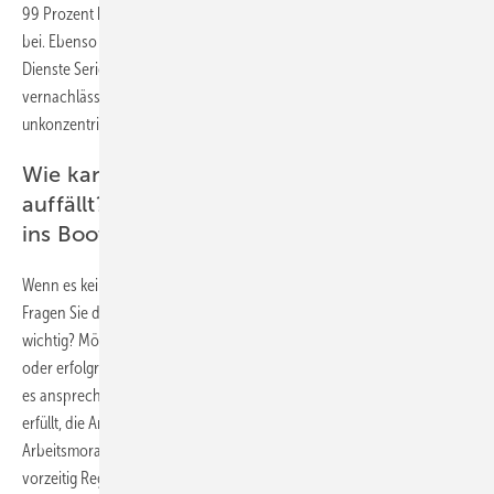
99 Prozent konsumieren nur die Inhalte und tragen nicht aktiv etwas
bei. Ebenso gibt es das Binge-Watching, bei dem über Streaming-
Dienste Serien ohne Unterbrechung geschaut werden. So
vernachlässigen auch viele ihren Schlaf und werden müde und
unkonzentriert.
Wie kann ich unterstützen, wenn mir etwas
auffällt? Wie hole ich den Betroffenen mit
ins Boot?
Wenn es kein Fehlverhalten gibt, können Sie nur Angebote machen.
Fragen Sie den Mitarbeitenden nach seinen Zielen. Was ist Dir
wichtig? Möchtest du wissen, was in den Sozialen Medien passiert
oder erfolgreich deine Ausbildung ­abschließen? Der Arbeitgeber muss
es ansprechen, wenn der Arbeitnehmer seine Pflichten nicht mehr
erfüllt, die ­Arbeitsqualität leidet, sich die Fehlzeiten häufen oder die
Arbeitsmoral nachlässt. Damit es nicht so weit kommt, ist es gut,
vorzeitig Regelungen zu finden.