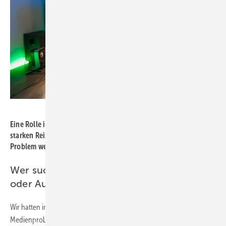
Bild: AntonioDiaz – stock.adobe.com
Eine Rolle in einem Computerspiel anzunehmen kann einen
starken Reiz ausüben. Das muss nicht zwingend zu einem
Problem werden. Das richtige Maß ist entscheidend.
Wer sucht bei Ihnen Rat? Eltern, Betroffene
oder Ausbilder?
Wir hatten im vergangenen Jahr etwa 60 Menschen mit
Medienproblematik bei uns in der Beratungsstelle hier in Singen. Die