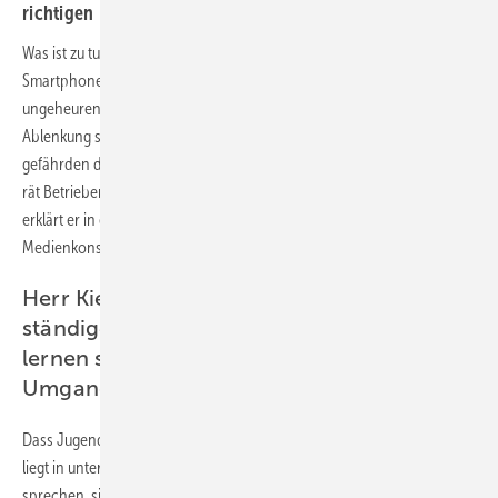
richtigen Umgang mit problematischem Medienkonsum.
Was ist zu tun, wenn Azubis oder Mitarbeitende ständig mit ihrem
Smartphone beschäftigt sind? Die digitalen Medien üben einen
ungeheuren Reiz aus, der bis zur Sucht führen kann. Durch die
Ablenkung schaffen die Mitarbeitenden in der Regel weniger und
gefährden die Sicherheit im Betrieb. Mediensuchtexperte Lars Kiefer
rät Betrieben deswegen zu klaren Regeln für die Mediennutzung. Hier
erklärt er in einem Interview, wie man ­einen problematischen
Medienkonsum erkennt und wie man Betroffenen helfen kann.
Herr Kiefer, das Smartphone ist ein
ständiger Begleiter für Jugendliche. Wie
lernen sie einen verantwortungsvollen
Umgang damit?
Dass Jugendliche den richtigen Umgang mit neuen Medien lernen,
liegt in unterschiedlichen Händen. Eltern sollten zuhause über Regeln
sprechen, sie gemeinsam für die Familie aufstellen und dann auch