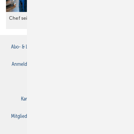
Chef sein kann jeder. Gute Leute führen
nicht.
Abo- & Leserservice
AGB
Alle Inhalte chronologisch
Anmelden
Anmeldung & Registrierung
Datenschutz
E-Paper
Gentner Verlag
Impressum
Karriere bei Gentner
Kontakt
Mediaservice
Mitgliedschaften und Engagement
Privacy Manager