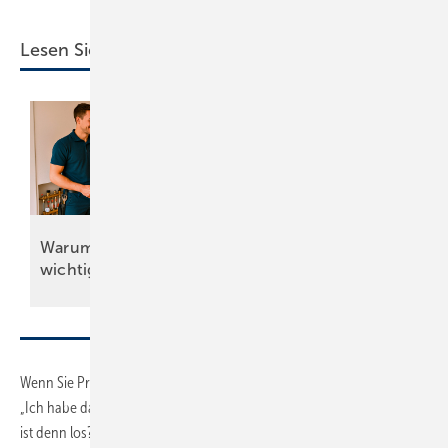
Lesen Sie auch:
Beurteile deinen
Warum Vertrauen so
Arbeitsplatz – und
wichtig
ist
deinen
Chef
Wenn Sie Probleme bemerken, führen Sie ein Vier-Augen-Gespräch:
„Ich habe das Gefühl Dir geht es nicht gut. Du bist unkonzentriert. Was
ist denn los?“