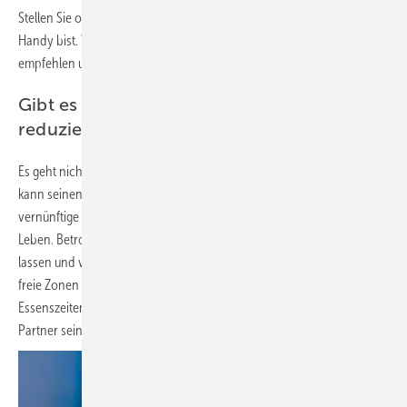
Stellen Sie offene Fragen: „Ich habe beobachtet, dass Du oft am
Handy bist. Wie kann ich Dir helfen?“ Sie können die Beratungsstelle
empfehlen und klare Regelungen einfordern.
Gibt es Tricks, den Medienkonsum zu
reduzieren?
Es geht nicht darum, komplett auf digitale Medien zu ­verzichten. Man
kann seinen Medienkonsum nicht auf Null reduzieren. Es geht um eine
vernünftige Balance zwischen der Mediennutzung und dem richtigen
Leben. Betroffene können das Handy einfach in einem anderen Raum
lassen und versuchen, das auszuhalten. Es hilft auch Smartphone-
freie Zonen zu schaffen. Auf der Baustelle und auch zu Hause.
Essenszeiten sollten Gemeinschaftszeiten mit der Familie oder dem
Partner sein – ohne Handy.