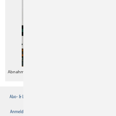
Abnahmeprotokoll: Alles
Okay?
Abo- & Leserservice
AGB
Alle Inhalte chronologisch
Anmelden
Anmeldung & Registrierung
Datenschutz