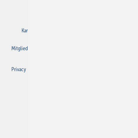
E-Paper
Gentner Verlag
Impressum
Karriere bei Gentner
Kontakt
Mediaservice
Mitgliedschaften und Engagement
Privacy Manager
Privacy Manager
RSS-Feed
SBZ Monteur abonnieren
© 2026 SBZ Monteur