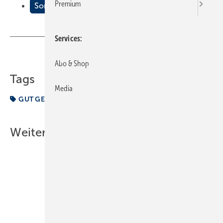
Premium
Sometimes its dirty work
Services
Teilen
Link kopieren
Abo & Shop
Tags
Media
GUT GEMACHT
Weitere Inhalte