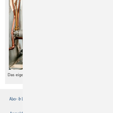
Das eigene
Missgeschick
Abo- & Leserservice
AGB
Alle Inhalte chronologisch