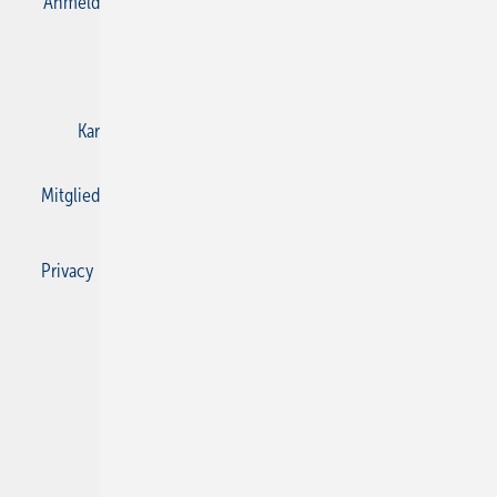
Anmelden
Anmeldung & Registrierung
Datenschutz
E-Paper
Gentner Verlag
Impressum
Karriere bei Gentner
Kontakt
Mediaservice
Mitgliedschaften und Engagement
Privacy Manager
Privacy Manager
RSS-Feed
SBZ Monteur abonnieren
© 2026 SBZ Monteur