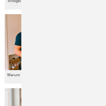
Trinkgeld im Handwerk – aber
richtig
Warum Vertrauen so wichtig
ist