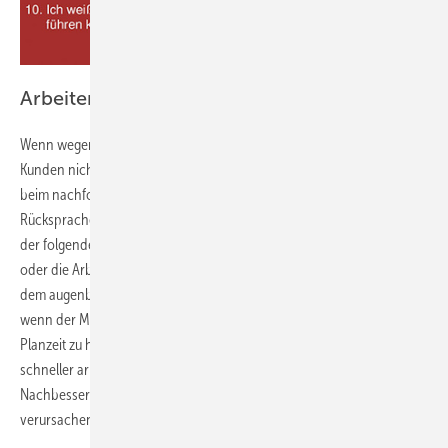
Arbeiten nicht abgeschlossen
Wenn wegen plötzlicher Probleme die Arbeiten beim bestehenden
Kunden nicht zum geplanten Termin abgeschlossen werden, entsteht
beim nachfolgenden Kunden ein Terminverzug. Das darf nicht ohne
Rücksprache mit dem Büro erfolgen. Im Büro wird entschieden, ob
der folgende Termin bei einem anderen Kunden verschoben wird,
oder die Arbeiten unterbrochen werden und ein zweiter Termin mit
dem augenblicklichen Kunden gemacht wird. Es macht wenig Sinn,
wenn der Monteur nun das Arbeitstempo beschleunigt, um die
Planzeit zu halten. Tempoerhöhung ist meist ein Risikofaktor, denn
schneller arbeiten bedeutet oft auch Fehler zu riskieren.
Nachbesserungen von Montagefehlern sind zeitaufwendig und
verursachen Kosten.