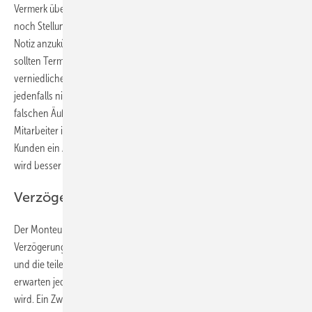
Vermerk über die Unzufriedenheit machen, damit der Chef später
noch Stellung nehmen kann. Es hat sich bewährt, dem Kunden die
Notiz anzukünden damit er sich ernst genommen fühlt. Mitarbeiter
sollten Terminverzug als Reklamation wahrnehmen und nicht
verniedlichen. Die innere Einstellung „Es gibt Schlimmeres“ ist
jedenfalls nicht kundenorientiert und führt dann auch zu einer
falschen Äußerung. Es ist immer eine Frage der Perspektive: Für den
Mitarbeiter ist eine Verzögerung vielleicht ein Normalfall, für den
Kunden ein Ärgernis. Wer sich in die Lage des Kunden versetzen kann,
wird besser reagieren.
Verzögerung ankünden
Der Monteur könnte von unterwegs anrufen und dem Kunden eine
Verzögerung mitteilen. Besser ist es aber, wenn er sein Büro anruft
und die teilen dem Kunden dann die Verschiebung mit? Kunden
erwarten jedenfalls, dass eine Verzögerung schnellstmöglich mitgeteilt
wird. Ein Zwischenbescheid sollte gemacht werden, wenn ein exakt