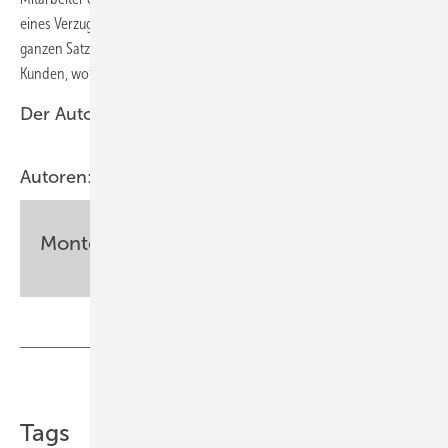
eines Verzugs ist keine Selbstverständlichkeit. Das „Danke“ in einem
ganzen Satz hat eine durchschlagende Wirkung. Erklären Sie dem
Kunden, wofür Sie ihm danken.
Der Autor
Autoren:
Monteur
Teilen
Link kopieren
Tags