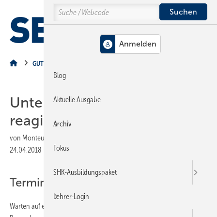
Springe
Springe
Springe
Search
auf
auf
auf
Hauptinhalt
Hauptmenü
SiteSearch
MENÜ
GUT GEMACHT
Blog
Unter Zeitdruck richtig
Aktuelle Ausgabe
reagieren
Archiv
von
Monteur
Fokus
24.04.2018
|
Druckvorschau
SHK-Ausbildungspaket
Terminprobleme
Lehrer-Login
Warten auf einen Montagetermin ist für Kunden immer unangenehm.