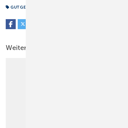
GUT GEMACHT
Knigge
Monteur
Reklamation
Weitere Inhalte