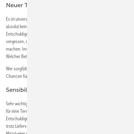
Neuer Termin
Es ist unverzeihlich, wenn auch der zweite Termin platzt. Da kann man
absolut kein Verständnis vom Kunden erwarten, und auch eine
Entschuldigung wird wohl kaum ausreichen. Man darf nicht
vergessen, dass enttäuschte Kunden negative Mundwerbung
machen. Im Schnitt sagt ein unzufriedener es 14 anderen Personen.
Welcher Betrieb kann sich das leisten?
Wer sorgfältig mit der Terminvergabe umgeht, hat weit größere
Chancen für rentable Umsätze.
Sensibilität
Sehr wichtig ist es, dass auch jeder Mitarbeiter die nötige Sensibilität
für eine Termineinhaltung hat. Im Zweifel ist eben auch eine
Entschuldigung gegenüber dem Kunden fällig. Wenn sich der Kunde
trotz Lieferverzug verständnisvoll äußert, kann er ein Danke vom
Mitarbeiter erwarten. Entgegenkommen vom Kunden und Akzeptanz