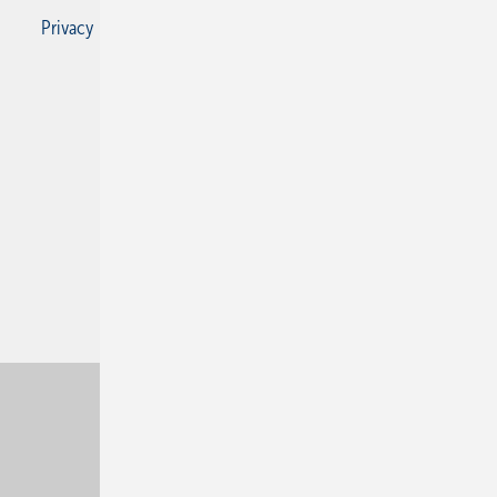
Privacy Manager
RSS-Feed
SBZ Monteur abonnieren
© 2026 SBZ Monteur
Nach oben