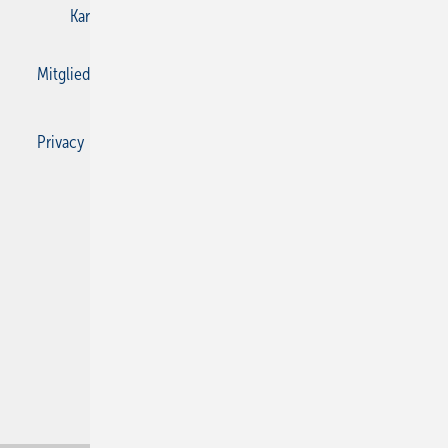
Karriere bei Gentner
Kontakt
Mediaservice
Mitgliedschaften und Engagement
Privacy Manager
Privacy Manager
RSS-Feed
SBZ Monteur abonnieren
© 2026 SBZ Monteur