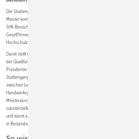
Der Studiengang wird eine berufsbegleitende Weiterbildung zum
Meister kombiniert mit einem Bachelor-Studium zum Ingenieur im
SHK-Bereich ermöglichen. Primäre Zielgruppe des Angebotes sind
Gesell*innen in diesem Handwerksbereich mit
Hochschulzugangsberechtigung, die sich weiterentwickeln wollen.
Damit stellt der Studiengang einen maßgeblichen Beitrag zur Lösung
der Qualifizierungsprobleme im SHK-Handwerk dar, wie HSD-
Präsidentin Prof. Dr. Edeltraud Vomberg erläutert: „Mit dem
Studiengang HEAT macht die HSD ein Angebot zur Durchlässigkeit
zwischen beruflicher und akademischer Bildung, mit dem
Handwerksgesellen sowohl ihren Bachelor- als auch ihren
Meisterabschluss erlangen können. Zugleich möchten wir damit ein
substanzielles Studienangebot im Bereich Energiewende etablieren
und damit auch die Politik im Einsatz von regenerativen Energien z.B.
in Bestandsgebäuden unterstützen.“
So wird HEAT gefördert