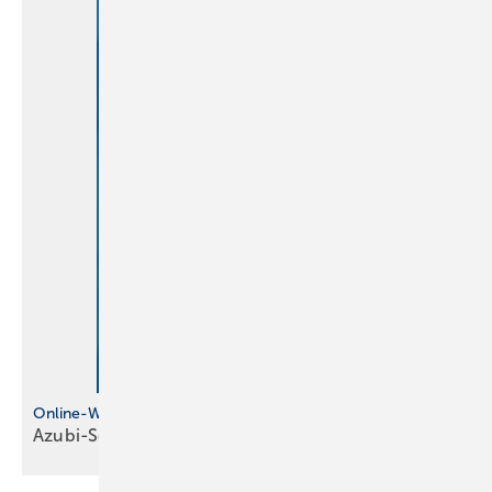
Online-Wettbewerb für Azubis
Azubi-Schilder-Challenge läuft
noch