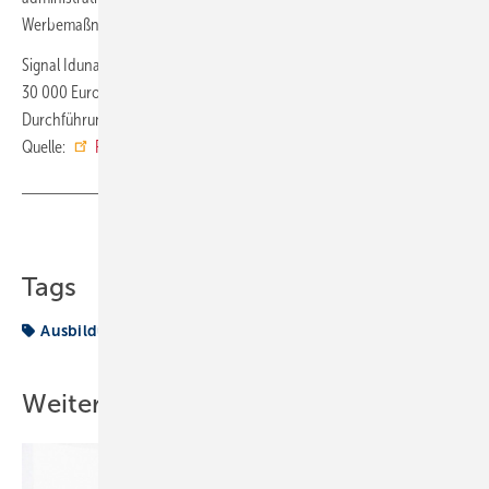
Werbemaßnahmen und für die Module des Studiengangs.
Signal Iduna stellt der Hochschule finanzielle Mittel in Höhe von
30 000 Euro pro Jahr über einen Zeitraum von 5 Jahren für die
Durchführung des Studiengangs zur Verfügung. ■
Quelle:
Fachverband SHK NRW
/ fl
Teilen
Link kopieren
Tags
Ausbildung
Weiterbildung
Weitere Inhalte