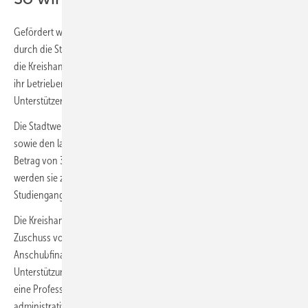
Gefördert wird die Entwicklung und Realisierung des Studiengangs
durch die Stadtwerke Düsseldorf, die Signal Iduna Versicherung sowie
die Kreishandwerkerschaft, die den Studiengang im Rahmen der von
ihr betriebenen Umweltakademie unterstützt. Mit weiteren
Unterstützer*innen finden noch Gespräche statt.
Die Stadtwerke Düsseldorf werden den Aufbau des Studiengangs
sowie den laufenden Lehr- und Forschungsbetrieb jährlich mit einem
Betrag von 35 000 Euro für 5 Jahre unterstützen. Darüber hinaus
werden sie zusätzlich Gastvorträge und Workshops für den
Studiengang durchführen.
Die Kreishandwerkerschaft wird die HSD mit einem jährlichen
Zuschuss von 50 000 Euro über einen Zeitraum von 5 Jahren zur
Anschubfinanzierung fördern. Hierzu zählen z.B. die anteilige
Unterstützung bei den Kosten für Ausgaben für die Akkreditierung,
eine Professur, Lehrbeauftragte, Stellen für wissenschaftlich und
administrativ tätige Beschäftigte, benötigte Sachmittel,