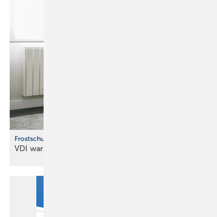
Frostschutz für Wasserleitungen
VDI warnt vor Frostschäden an
Leitungen