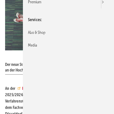
Premium
Services
Abo & Shop
Media
.shock - stock.adobe.com
Der neue Studiengang HEAT startet im Wintersemester 2025/2026
an der Hochschule Düsseldorf.
An der
Hochschule Düsseldorf
startet im Wintersemester
2025/2026 am Fachbereich Maschinenbau und
Verfahrenstechnik ein neuer Studiengang in Zusammenarbeit mit
dem Fachverband SHK NRW und der Kreishandwerkerschaft
Düsseldorf.