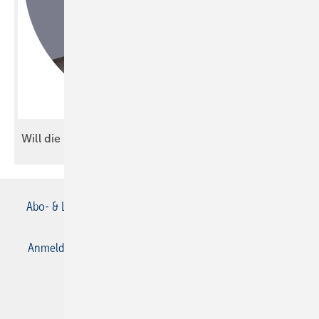
Will die Jugend noch
arbeiten?
Abo- & Leserservice
AGB
Alle Inhalte chronologisch
Anmelden
Anmeldung & Registrierung
Datenschutz
E-Paper
Gentner Verlag
Impressum