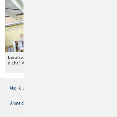
Berufsschule: Was ist Arbeitszeit und was
nicht?
Abo- & Leserservice
AGB
Alle Inhalte chronologisch
Anmelden
Anmeldung & Registrierung
Datenschutz