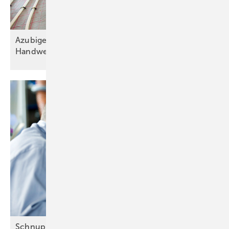
Azubigehälter: Große Unterschiede im
Handwerk
Schnuppertag vs. Probetag: Das sind die