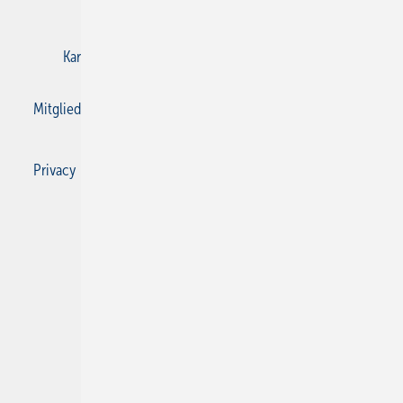
E-Paper
Gentner Verlag
Impressum
Karriere bei Gentner
Kontakt
Mediaservice
Mitgliedschaften und Engagement
Privacy Manager
Privacy Manager
RSS-Feed
SBZ Monteur abonnieren
© 2026 SBZ Monteur