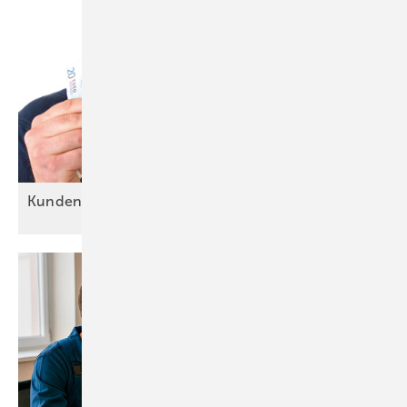
Kundentypen: Alle sind
o.k.