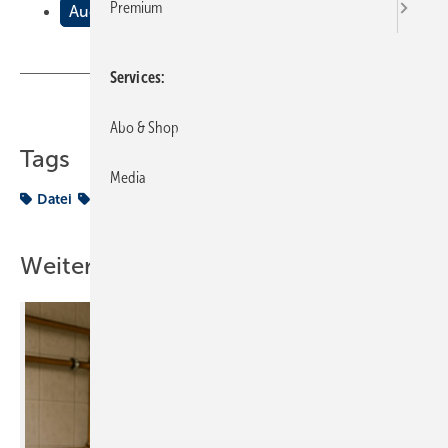
Premium
Auch mal ohne Chef!
Services
Teilen
Link kopieren
Abo & Shop
Tags
Media
Datei
GUT GEMACHT
Weitere Inhalte