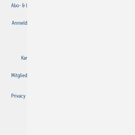
Abo- & Leserservice
AGB
Alle Inhalte chronologisch
Anmelden
Anmeldung & Registrierung
Datenschutz
E-Paper
Gentner Verlag
Impressum
Karriere bei Gentner
Kontakt
Mediaservice
Mitgliedschaften und Engagement
Privacy Manager
Privacy Manager
RSS-Feed
SBZ Monteur abonnieren
© 2026 SBZ Monteur